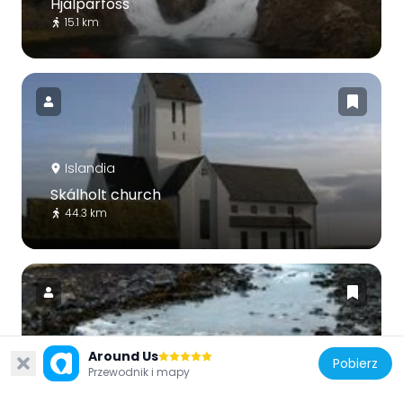
Hjálparfoss
15.1 km
Islandia
Skálholt church
44.3 km
Around Us
Islandia
Pobierz
Przewodnik i mapy
Þjófafoss