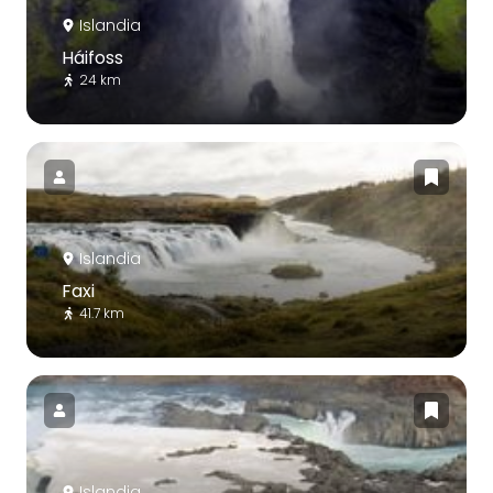
Islandia
Háifoss
24 km
Islandia
Faxi
41.7 km
Islandia