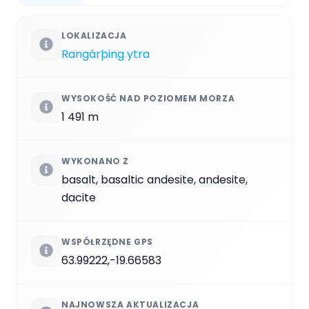
LOKALIZACJA
Rangárþing ytra
WYSOKOŚĆ NAD POZIOMEM MORZA
1 491 m
WYKONANO Z
basalt, basaltic andesite, andesite,
dacite
WSPÓŁRZĘDNE GPS
63.99222,-19.66583
NAJNOWSZA AKTUALIZACJA