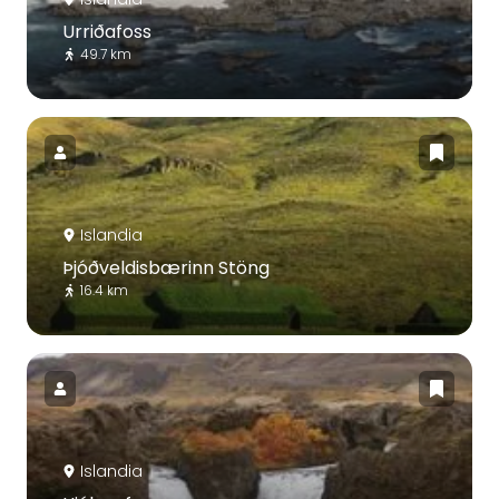
Urriðafoss
49.7 km
Islandia
Þjóðveldisbærinn Stöng
16.4 km
Islandia