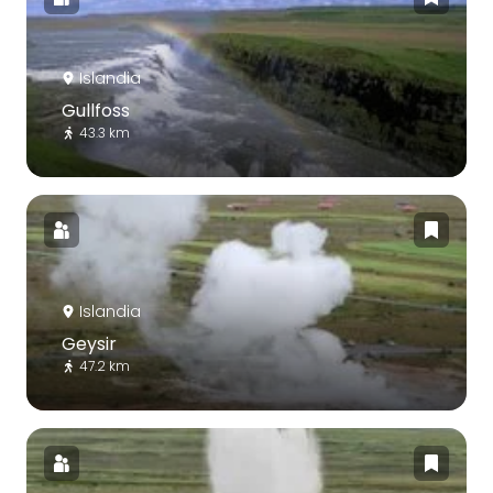
Islandia
Gullfoss
43.3 km
Islandia
Geysir
47.2 km