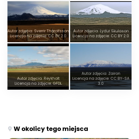
Autor zdjęcia: Sverrir Thorolfsson
Autor zdjęcia: Lydur Skulason
Licencja na zdjęcie: CC BY 2.0
Licencja na zdjęcie: CC BY 2.0
Autor zdjęcia: Zairon
Autor zdjęcia: Reykholt
Licencja na zdjęcie: CC BY-SA
Licencja na zdjęcie: GFDL
3.0
W okolicy tego miejsca