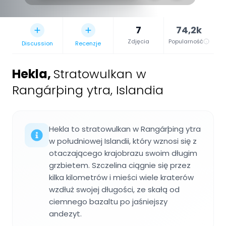
7
74,2k
Zdjęcia
Popularność
Discussion
Recenzje
Hekla
,
Stratowulkan w
Rangárþing ytra, Islandia
Hekla to stratowulkan w Rangárþing ytra
w południowej Islandii, który wznosi się z
otaczającego krajobrazu swoim długim
grzbietem. Szczelina ciągnie się przez
kilka kilometrów i mieści wiele kraterów
wzdłuż swojej długości, ze skałą od
ciemnego bazaltu po jaśniejszy
andezyt.