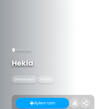
Islandia
Hekla
Stratowulkan
Wulkan
Byłem tam