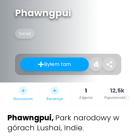
Phawngpui
Szczyt
Byłem tam
1
12,5k
Zdjęcia
Popularność
Discussion
Recenzje
Phawngpui
,
Park narodowy w
górach Lushai, Indie.