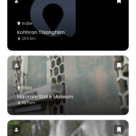
Indie
Kohhran Thianghlim
121.5 km
Indie
Mizoram State Museum
119.7 km