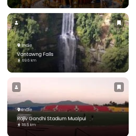
Indie
Vantawng Falls
69.6 km
Indie
Rajiv Gandhi Stadium Mualpui
116.5 km