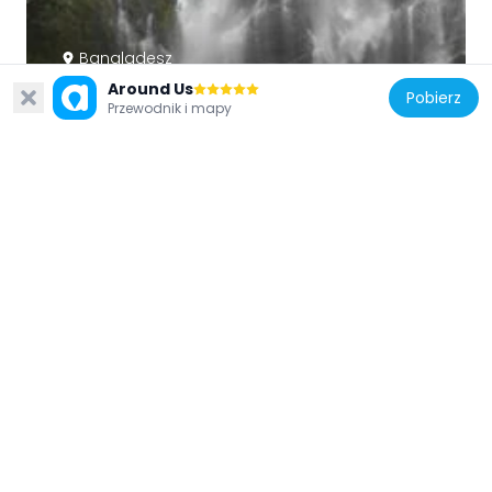
Bangladesz
Around Us
Jadipai waterfall
Pobierz
Przewodnik i mapy
108.6 km
Bangladesz
Aviary and Eco-Park, Rangunia, Chittagong
107.4 km