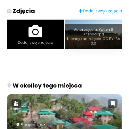
Zdjęcia
Dodaj swoje zdjęcia
Autor zdjęcia: Yathin S
Krishnappa
Licencja na zdjęcie: CC BY-SA
Dodaj swoje zdjęcia
3.0
W okolicy tego miejsca
Bangladesz