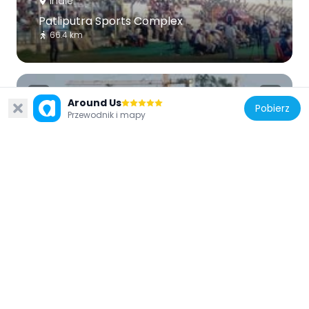
Indie
Patliputra Sports Complex
66.4 km
Around Us
Pobierz
Przewodnik i mapy
Indie
Jal Mandir
48.9 km
Indie