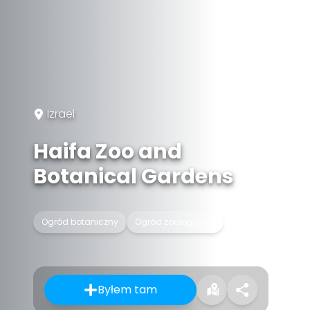
Izrael
Haifa Zoo and
Botanical Gardens
Ogród botaniczny
Ogród zoologiczny
Byłem tam