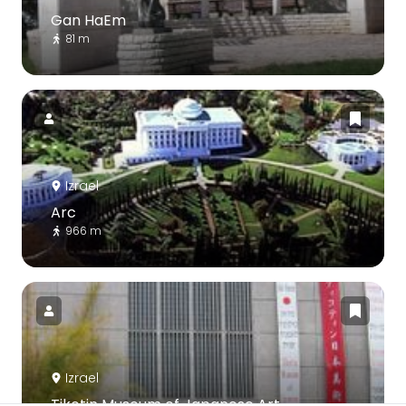
Gan HaEm
81 m
Izrael
Arc
966 m
Izrael
Tikotin Museum of Japanese Art