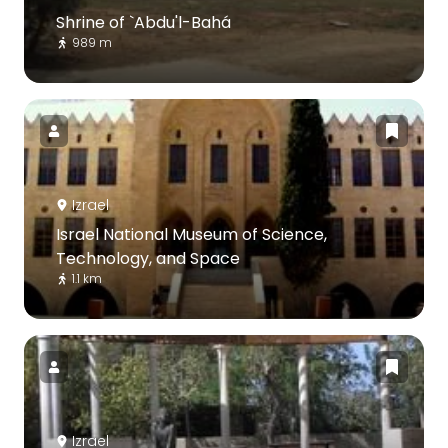
Shrine of `Abdu'l-Bahá
989 m
Izrael
Israel National Museum of Science,
Technology, and Space
1.1 km
Izrael