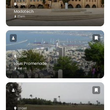
Izrael
Madatech
1.1 km
Izrael
Louis Promenade
441 m
Izrael