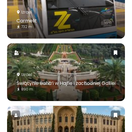
Izrael
Carmelit
732 m
Izrael
Świątynie Bahá’i w Hajfie i zachodniej Galilei
890 m