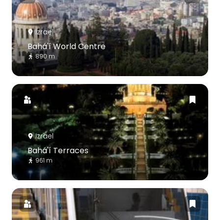
Izrael
Bahá'í World Centre
890 m
Izrael
Bahá'í Terraces
961 m