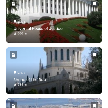
Izrael
Universal House of Justice
666 m
Izrael
Shrine of the Báb
984 m