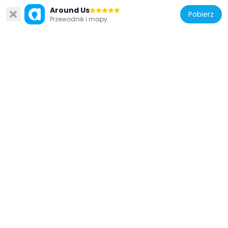
402 m
Around Us
Pobierz
Przewodnik i mapy
Izrael
Muzeum Hajfy
1.2 km
Izrael
Panorama Towers
148 m