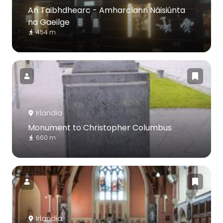
An Taibhdhearc - Amharclann Náisiúnta
na Gaeilge
454 m
Irlandia
Monument to Christopher Columbus
660 m
Irlandia