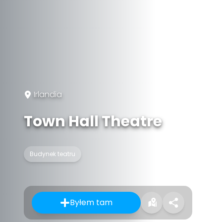
Irlandia
Town Hall Theatre
Budynek teatru
Byłem tam