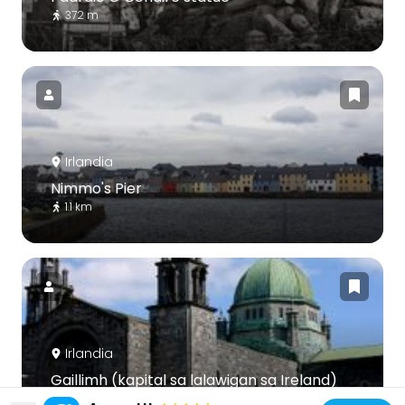
372 m
Irlandia
Nimmo's Pier
1.1 km
Irlandia
Gaillimh (kapital sa lalawigan sa Ireland)
581 m