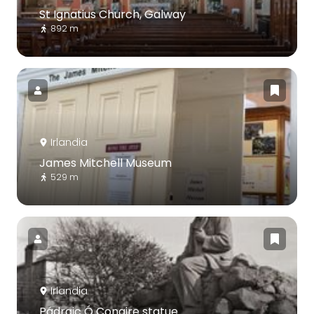
St Ignatius Church, Galway
892 m
Irlandia
James Mitchell Museum
529 m
Irlandia
Pádraic Ó Conaire statue