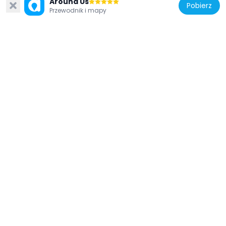
Around Us
Pobierz
Przewodnik i mapy
Irlandia
Mutton Island Lighthouse
2.5 km
Irlandia
Mayoralty House
575 m