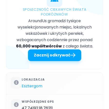
SPOŁECZNOŚĆ CIEKAWYCH ŚWIATA
PODRÓŻNIKÓW
AroundUs gromadzi tysiące
wyselekcjonowanych miejsc, lokalnych
wskazówek i ukrytych perełek,
wzbogacanych codziennie przez ponad
60,000 współtwórców
z całego świata.
Zacznij odkrywać
LOKALIZACJA
Esztergom
WSPÓŁRZĘDNE GPS
47.74192,18.76211