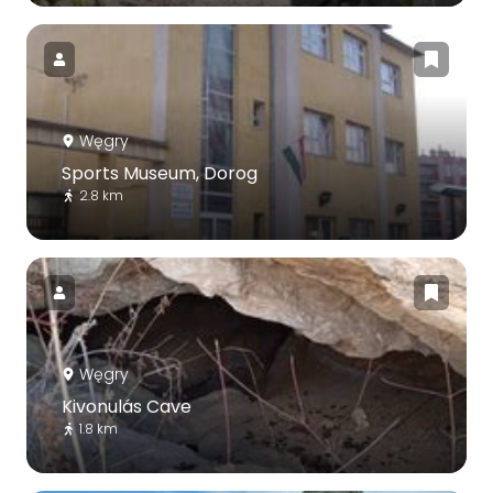
Węgry
Sports Museum, Dorog
2.8 km
Węgry
Kivonulás Cave
1.8 km