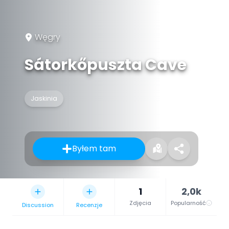
Węgry
Sátorkőpuszta Cave
Jaskinia
Byłem tam
1
2,0k
Zdjęcia
Popularność
Discussion
Recenzje