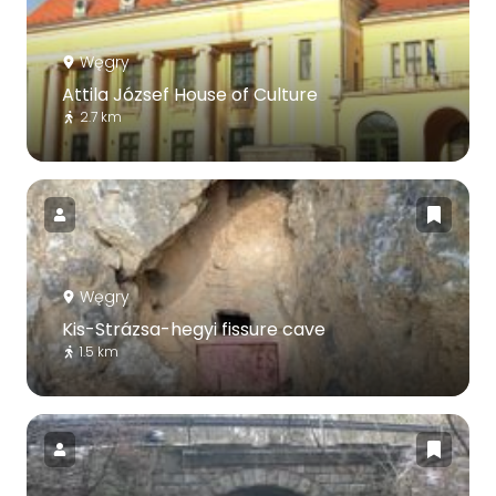
Węgry
Attila József House of Culture
2.7 km
Węgry
Kis-Strázsa-hegyi fissure cave
1.5 km