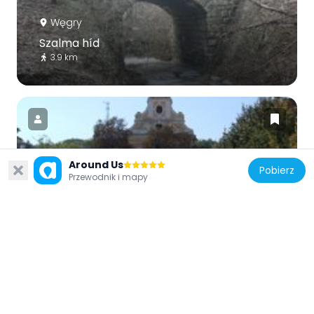
Węgry
Szalma híd
3.9 km
Around Us
Pobierz
Węgry
Przewodnik i mapy
Saint Joseph church in Dorog
3.6 km