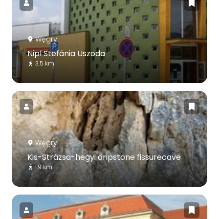
Węgry
Nipl Stefánia Uszoda
3.5 km
Węgry
Kis-Strázsa-hegyi dripstone fissurecave
1.9 km