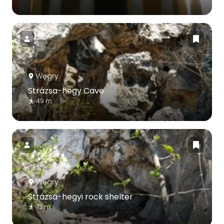
Węgry
Strázsa-hegy Cave
49 m
Węgry
Strázsa-hegyi rock shelter
73 m