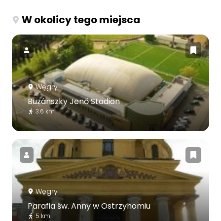
W okolicy tego miejsca
Węgry
Buzánszky Jenő Stadion
3.6 km
Węgry
Parafia św. Anny w Ostrzyhomiu
5 km