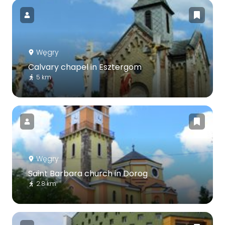
Węgry
Calvary chapel in Esztergom
5 km
Węgry
Saint Barbara church in Dorog
2.8 km