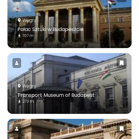
Węgry
Pałac Sztuki w Budapeszcie
707 m
Węgry
Transport Museum of Budapest
273 m