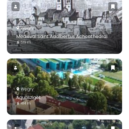
Węgry
Medieval Saint Adalbertus Achcathedral
519 m
Węgry
Aquasziget
414 m