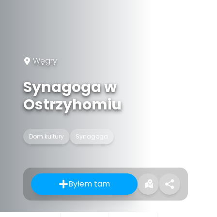
Węgry
Synagoga w
Ostrzyhomiu
Dom kultury
Synagoga
Byłem tam