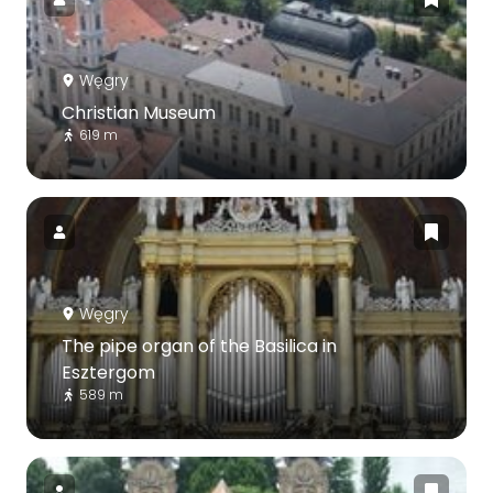
Węgry
Christian Museum
619 m
Węgry
The pipe organ of the Basilica in
Esztergom
589 m