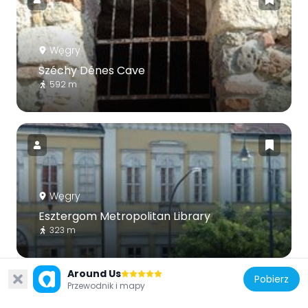
Węgry
Széchy Dénes Cave
592 m
Węgry
Esztergom Metropolitan Library
323 m
Around Us
Pobierz
Przewodnik i mapy