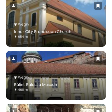
Węgry
Inner City Franciscan Church
654 m
Węgry
Bálint Balassa Museum
460 m