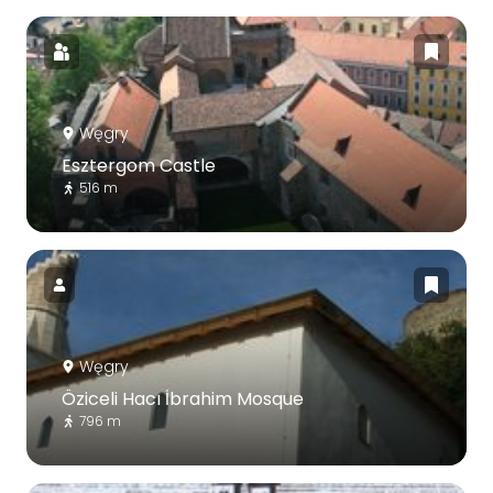
Węgry
Esztergom Castle
516 m
Węgry
Öziceli Hacı İbrahim Mosque
796 m