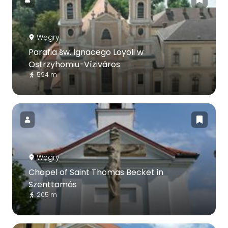
Węgry
Parafia św. Ignacego Loyoli w
Ostrzyhomiu-Víziváros
594 m
Węgry
Chapel of Saint Thomas Becket in
Szenttamás
205 m