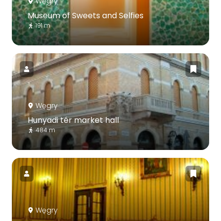
Węgry
Museum of Sweets and Selfies
191 m
Węgry
Hunyadi tér market hall
484 m
Węgry