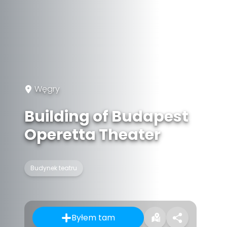
Węgry
Building of Budapest
Operetta Theater
Budynek teatru
Byłem tam