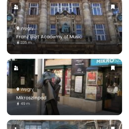
Węgry
Franz Liszt Academy of Music
335 m
Węgry
Mikroszínpad
49 m