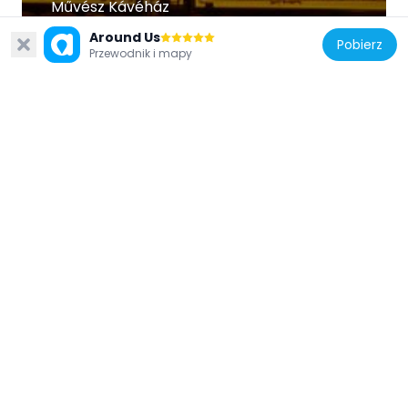
Művész Kávéház
127 m
Around Us
Pobierz
Przewodnik i mapy
Węgry
Centre de photographie contemporaine
Robert Capa
202 m
Węgry