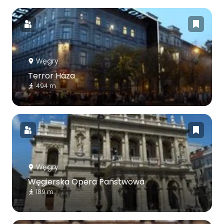
Węgry
Terror Háza
494 m
Węgry
Węgierska Opera Państwowa
189 m