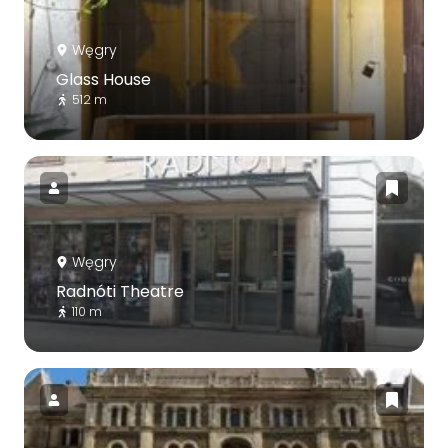
Węgry
Glass House
512 m
Węgry
Radnóti Theatre
110 m