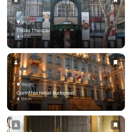
Węgry
Thália Theater
40 m
Węgry
Corinthia Hotel Budapest
514 m