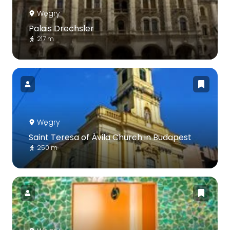
Węgry
Palais Drechsler
217 m
Węgry
Saint Teresa of Ávila Church in Budapest
250 m