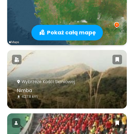
Pokaż całą mapę
Wybrzeże Kości Słoniowej
Nimba
427.8 km