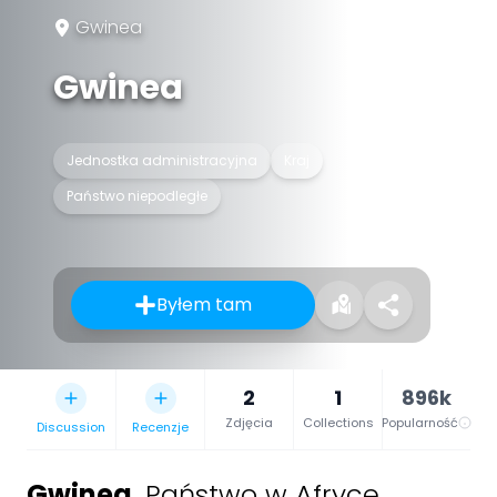
Gwinea
Gwinea
Jednostka administracyjna
Kraj
Państwo niepodległe
Byłem tam
2
1
896k
Zdjęcia
Collections
Popularność
Discussion
Recenzje
Gwinea
,
Państwo w Afryce