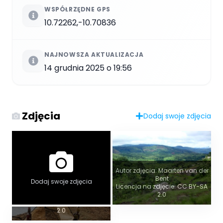
WSPÓŁRZĘDNE GPS
10.72262,-10.70836
NAJNOWSZA AKTUALIZACJA
14 grudnia 2025 o 19:56
Zdjęcia
Dodaj swoje zdjęcia
Autor zdjęcia: Maarten van der
Bent
Dodaj swoje zdjęcia
Widok panoramiczny
Licencja na zdjęcie: CC BY-SA
2.0
Autor zdjęcia: Julien Harneis
Licencja na zdjęcie: CC BY-SA
2.0