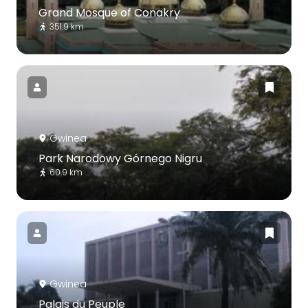
Grand Mosque of Conakry
351.9 km
Gwinea
Park Narodowy Górnego Nigru
60.9 km
Gwinea
Palais du Peuple