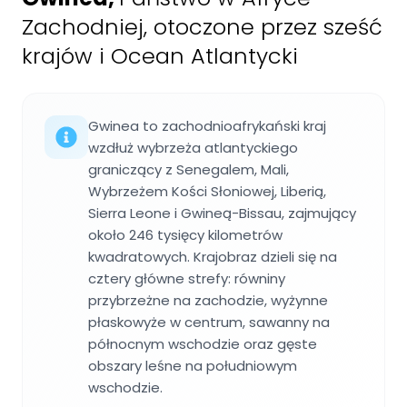
Zachodniej, otoczone przez sześć
krajów i Ocean Atlantycki
Gwinea to zachodnioafrykański kraj
wzdłuż wybrzeża atlantyckiego
graniczący z Senegalem, Mali,
Wybrzeżem Kości Słoniowej, Liberią,
Sierra Leone i Gwineą-Bissau, zajmujący
około 246 tysięcy kilometrów
kwadratowych. Krajobraz dzieli się na
cztery główne strefy: równiny
przybrzeżne na zachodzie, wyżynne
płaskowyże w centrum, sawanny na
północnym wschodzie oraz gęste
obszary leśne na południowym
wschodzie.