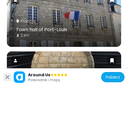
Francja
Town hall of Port-Louis
2 km
Around Us
Pobierz
Przewodnik i mapy
Francja
Fontaine Notre-Dame
2.3 km