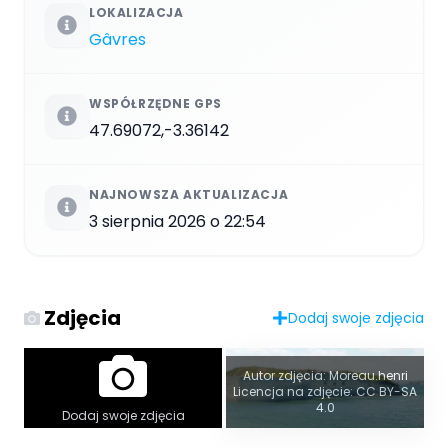
LOKALIZACJA
Gâvres
WSPÓŁRZĘDNE GPS
47.69072,-3.36142
NAJNOWSZA AKTUALIZACJA
3 sierpnia 2026 o 22:54
Zdjęcia
Dodaj swoje zdjęcia
Autor zdjęcia: Moreau.henri
Licencja na zdjęcie: CC BY-SA
4.0
Dodaj swoje zdjęcia