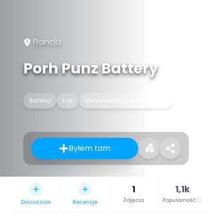
Francja
Porh Punz Battery
Bateria
Fort
Monument historique inscrit
Byłem tam
1
1,1k
Zdjęcia
Popularność
Discussion
Recenzje