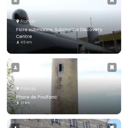
Francja
Flore submarine, Submarine Discovery
Centre
4.5 km
Francja
Phare de Poulfanc
3.1 km