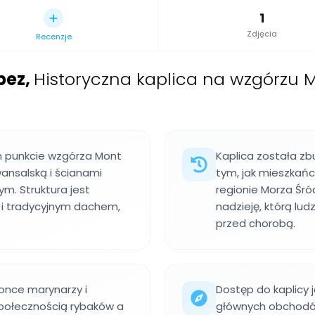
1
Zdjęcia
Recenzje
pez
,
Historyczna kaplica na wzgórzu M
m punkcie wzgórza Mont
Kaplica została zb
wansalską i ścianami
tym, jak mieszkańcy
m. Struktura jest
regionie Morza Śró
 i tradycyjnym dachem,
nadzieję, którą lud
przed chorobą.
ronce marynarzy i
Dostęp do kaplicy 
połecznością rybaków a
głównych obchodów