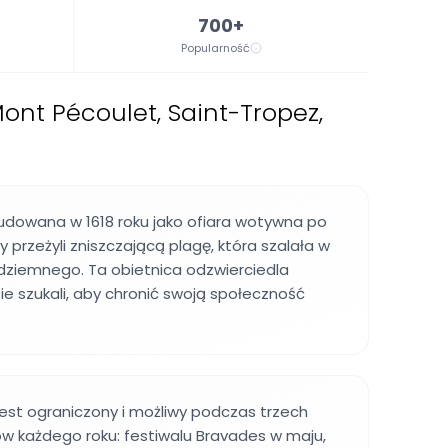
700+
Popularność
ont Pécoulet, Saint-Tropez,
udowana w 1618 roku jako ofiara wotywna po
 przeżyli zniszczającą plagę, która szalała w
dziemnego. Ta obietnica odzwierciedla
zie szukali, aby chronić swoją społeczność
jest ograniczony i możliwy podczas trzech
 każdego roku: festiwalu Bravades w maju,