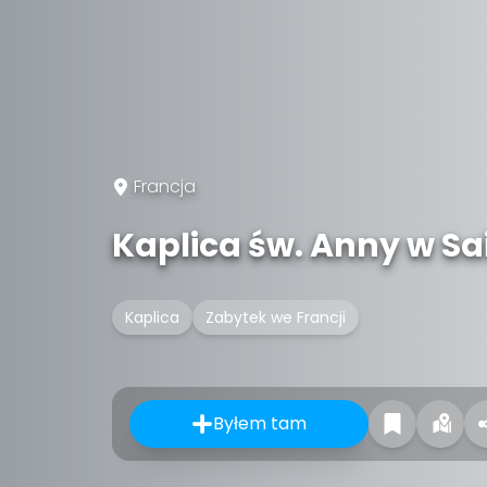
Francja
Kaplica św. Anny w Sa
Kaplica
Zabytek we Francji
Byłem tam