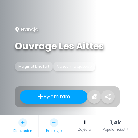
Francja
Ouvrage Les Aittes
Maginot Line fort
Muzeum wojskowe
Byłem tam
1
1,4k
Zdjęcia
Popularność
Discussion
Recenzje