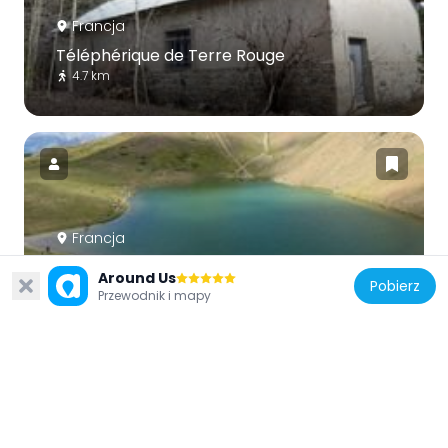
Francja
Téléphérique de Terre Rouge
4.7 km
Francja
Cima Saurel
Around Us
Pobierz
3.7 km
Przewodnik i mapy