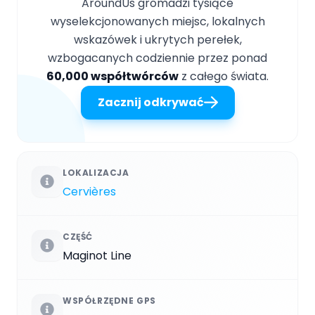
AroundUs gromadzi tysiące
wyselekcjonowanych miejsc, lokalnych
wskazówek i ukrytych perełek,
wzbogacanych codziennie przez ponad
60,000 współtwórców
z całego świata.
Zacznij odkrywać
LOKALIZACJA
Cervières
CZĘŚĆ
Maginot Line
WSPÓŁRZĘDNE GPS