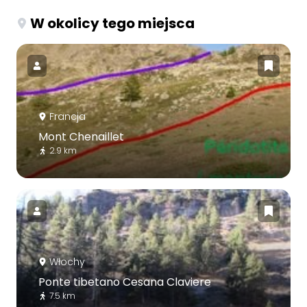
W okolicy tego miejsca
Francja
Mont Chenaillet
2.9 km
Włochy
Ponte tibetano Cesana Claviere
7.5 km