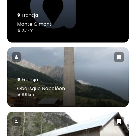
Francja
Monte Gimont
3.3 km
Francja
Obélisque Napoléon
6.5 km