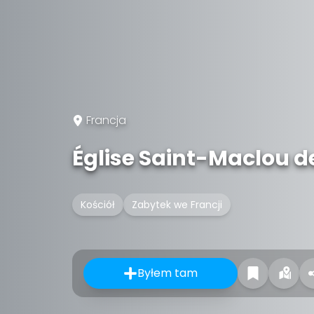
Francja
Église Saint-Maclou 
Kościół
Zabytek we Francji
Byłem tam