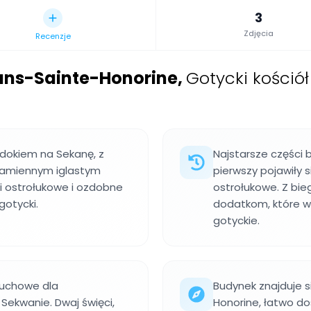
3
Zdjęcia
Recenzje
lans-Sainte-Honorine
,
Gotycki kościół
idokiem na Sekanę, z
Najstarsze części 
kamiennym iglastym
pierwszy pojawiły s
i ostrołukowe i ozdobne
ostrołukowe. Z bie
gotycki.
dodatkom, które w
gotyckie.
 duchowe dla
Budynek znajduje s
Sekwanie. Dwaj święci,
Honorine, łatwo do