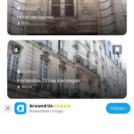
Francja
Hôtel de Luynes
81 m
Francja
Immeuble, 13 rue Kervégan
100 m
Around Us
Pobierz
Przewodnik i mapy