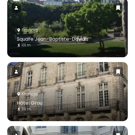
Francja
Square Jean-Baptiste-Daviais
101 m
Francja
Hôtel Grou
39 m