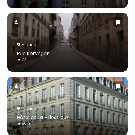
Francja
Rue Kervégan
72 m
Francja
Hôtel de La Villestreux
56 m