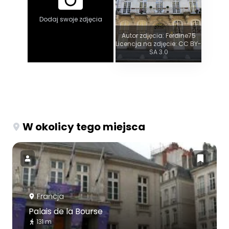
Dodaj swoje zdjęcia
Autor zdjęcia: Ferdine75
Licencja na zdjęcie: CC BY-
SA 3.0
W okolicy tego miejsca
Francja
Palais de la Bourse
131 m