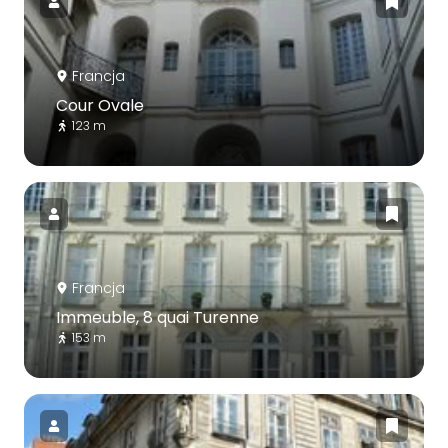
Francja
Cour Ovale
123 m
Francja
Immeuble, 8 quai Turenne
153 m