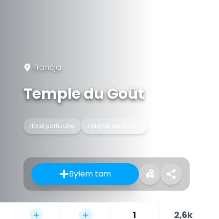
Francja
Temple du Goût
Hôtel particulier
Zabytek we Francji
Byłem tam
1
2,6k