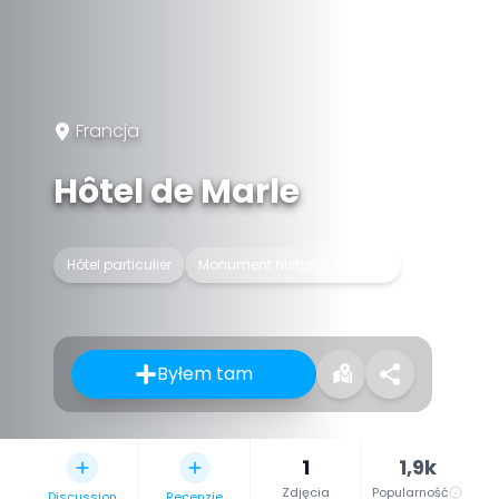
Francja
Hôtel de Marle
Hôtel particulier
Monument historique inscrit
Byłem tam
1
1,9k
Zdjęcia
Popularność
Discussion
Recenzje