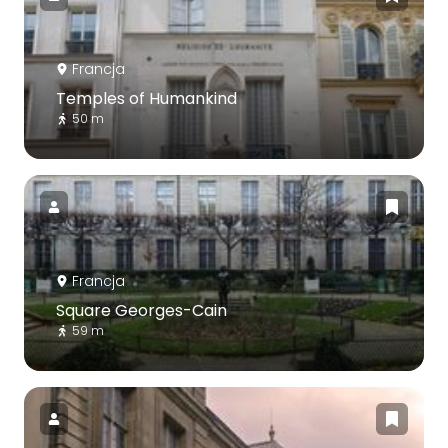
Francja
Temples of Humankind
50 m
Francja
Square Georges-Cain
59 m