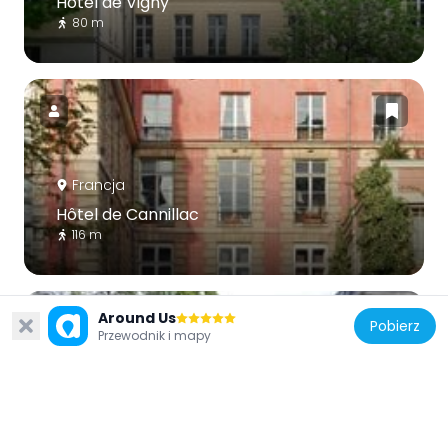
Hôtel de Vigny
80 m
Francja
Hôtel de Cannillac
116 m
Around Us
Pobierz
Przewodnik i mapy
Francja
Square Léopold-Achille
62 m