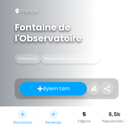
Francja
Fontaine de
l'Observatoire
Fontanna
Monument historique inscrit
Byłem tam
5
6,5k
Zdjęcia
Popularność
Discussion
Recenzje