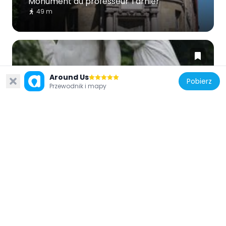
Monument au professeur Tarnier
49 m
Around Us
Pobierz
Przewodnik i mapy
Francja
Night
324 m
Francja
Statue of Michel Ney
122 m