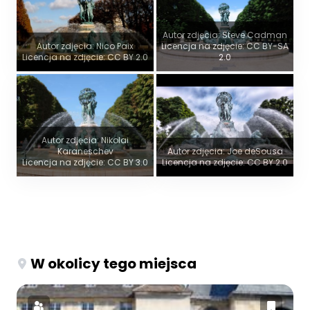
Autor zdjęcia: Steve Cadman
Autor zdjęcia: Nico Paix
Licencja na zdjęcie: CC BY-SA
Licencja na zdjęcie: CC BY 2.0
2.0
Autor zdjęcia: Nikolai
Karaneschev
Autor zdjęcia: Joe deSousa
Licencja na zdjęcie: CC BY 3.0
Licencja na zdjęcie: CC BY 2.0
W okolicy tego miejsca