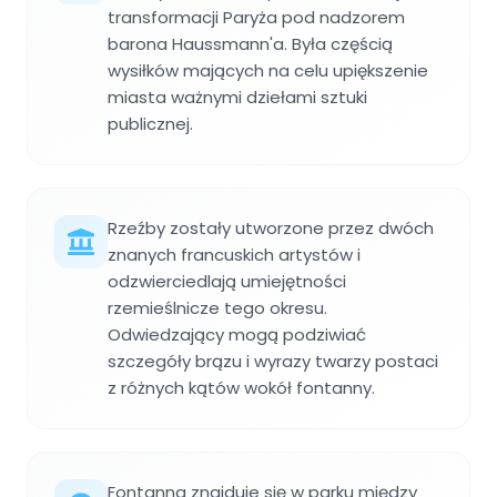
transformacji Paryża pod nadzorem
barona Haussmann'a. Była częścią
wysiłków mających na celu upiększenie
miasta ważnymi dziełami sztuki
publicznej.
Rzeźby zostały utworzone przez dwóch
znanych francuskich artystów i
odzwierciedlają umiejętności
rzemieślnicze tego okresu.
Odwiedzający mogą podziwiać
szczegóły brązu i wyrazy twarzy postaci
z różnych kątów wokół fontanny.
Fontanna znajduje się w parku między