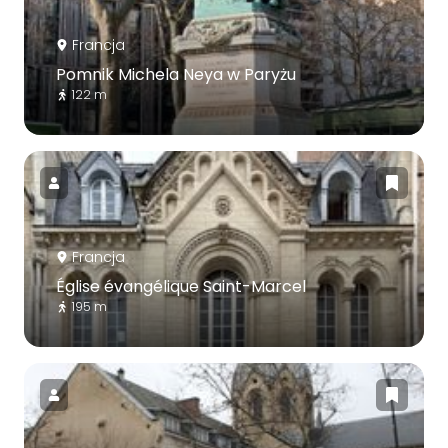
Francja
Pomnik Michela Neya w Paryżu
122 m
Francja
Église évangélique Saint-Marcel
195 m