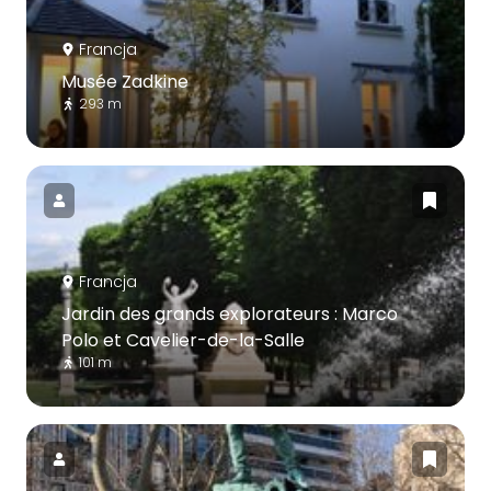
Francja
Musée Zadkine
293 m
Francja
Jardin des grands explorateurs : Marco
Polo et Cavelier-de-la-Salle
101 m