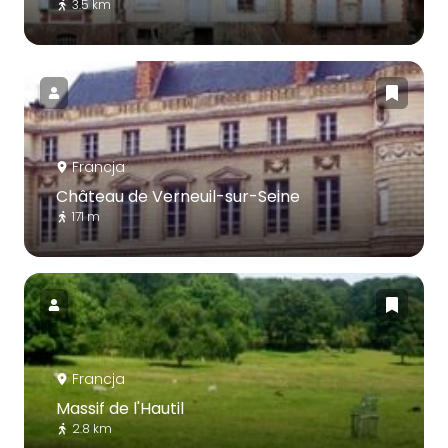
3.5 km
Francja
Château de Verneuil-sur-Seine
171 m
Francja
Massif de l'Hautil
2.8 km