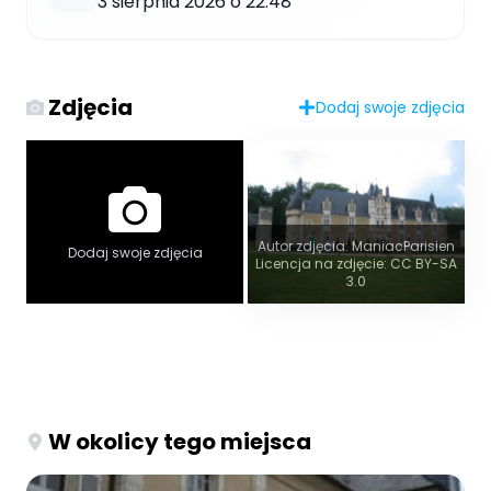
3 sierpnia 2026 o 22:48
Zdjęcia
Dodaj swoje zdjęcia
Autor zdjęcia: ManiacParisien
Dodaj swoje zdjęcia
Licencja na zdjęcie: CC BY-SA
3.0
W okolicy tego miejsca