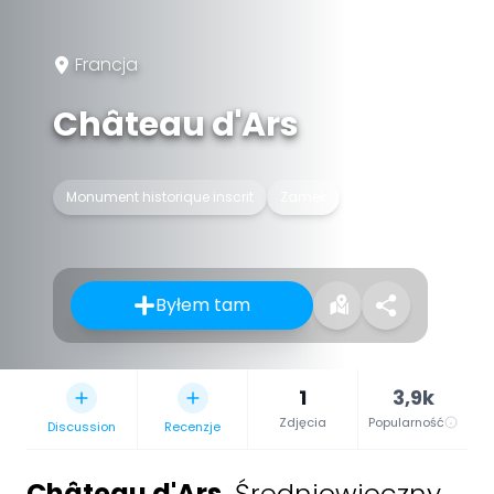
Francja
Château d'Ars
Monument historique inscrit
Zamek
Byłem tam
1
3,9k
Zdjęcia
Popularność
Discussion
Recenzje
Château d'Ars
,
Średniowieczny