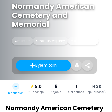
Normandy American
Cemetery and
Memorial
Cmentarz
Cmentarz wojenny
Miejsce pamięci
Byłem tam
5.0
6
1
142k
2 Recenzje
Zdjęcia
Collections
Popularność
Discussion
Normandy American Cemetery