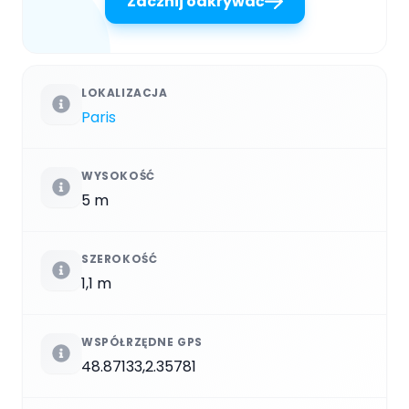
Zacznij odkrywać
LOKALIZACJA
Paris
WYSOKOŚĆ
5 m
SZEROKOŚĆ
1,1 m
WSPÓŁRZĘDNE GPS
48.87133,2.35781