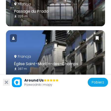
Francja
Passage du Prado
326 m
Francja
Église Saint-Martin-des-Champs
387 m
Around Us
Pobierz
Przewodnik i mapy
Francja