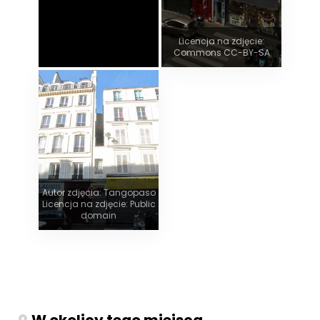
Licencja na zdjęcie:
Commons CC-BY-SA
Autor zdjęcia: Tangopaso
Licencja na zdjęcie: Public
domain