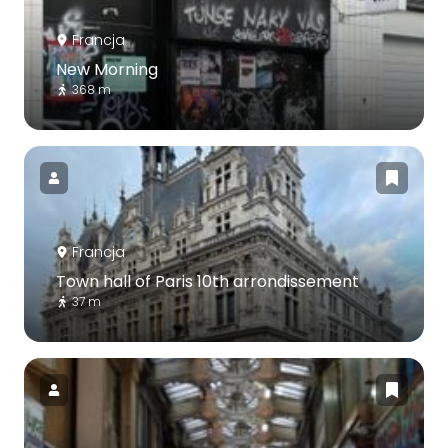
Francja
New Morning
368 m
Francja
Town hall of Paris 10th arrondissement
37 m