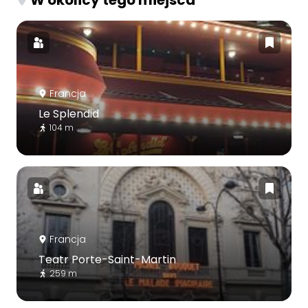
W okolicy tego miejsca
Francja
Le Splendid
104 m
Francja
Teatr Porte-Saint-Martin
259 m