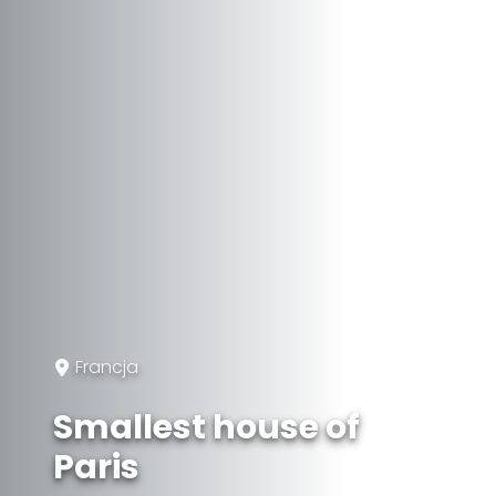
Francja
Smallest house of
Paris