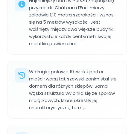
Najmniejszy dom w Paryżu znajduje się
przy rue du Château d'Eau, mierzy
zaledwie 1,10 metra szerokości i wznosi
się na 5 metrów wysokości. Jest
wciśnięty między dwa większe budynki i
wykorzystuje każdy centymetr swojej
malutkie powierzchni.
W drugiej połowie 19. wieku parter
mieścił warsztat szewski, zanim stał się
domem dla różnych sklepów. Sama
wąska struktura wyłoniła się ze sporów
majątkowych, które określiły jej
charakterystyczną formę.