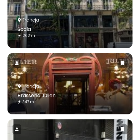
Francja
Scala
262 m
Francja
Brasserie Julien
347 m