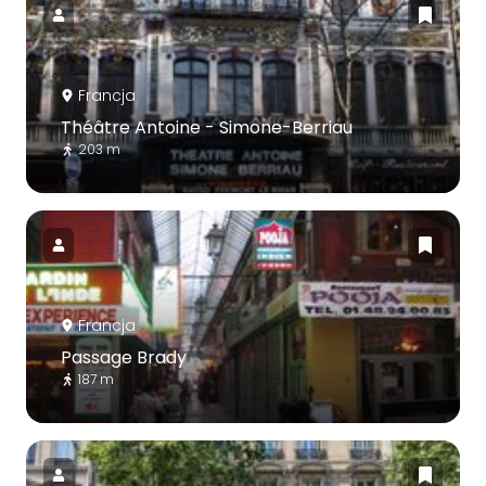
Francja
Théâtre Antoine - Simone-Berriau
203 m
Francja
Passage Brady
187 m