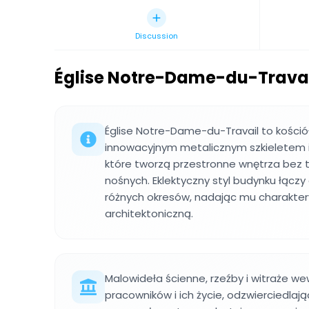
Discussion
Église Notre-Dame-du-Trava
Église Notre-Dame-du-Travail to kościół 
innowacyjnym metalicznym szkieletem i
które tworzą przestronne wnętrza bez 
nośnych. Eklektyczny styl budynku łącz
różnych okresów, nadając mu charakte
architektoniczną.
Malowideła ścienne, rzeźby i witraże we
pracowników i ich życie, odzwierciedlaj