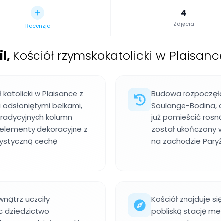
4
Zdjęcia
Recenzje
il
,
Kościół rzymskokatolicki w Plaisance,
katolicki w Plaisance z
Budowa rozpoczęła
 odsłoniętymi belkami,
Soulange-Bodina, a
tradycyjnych kolumn
już pomieścić rosn
y elementy dekoracyjne z
został ukończony 
rystyczną cechę
na zachodzie Paryż
wnątrz uczciły
Kościół znajduje si
ąc dziedzictwo
pobliską stację met