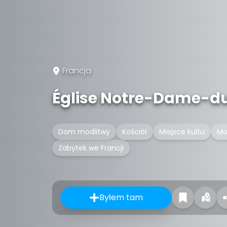
Francja
Église Notre-Dame-du
Dom modlitwy
Kościół
Miejsce kultu
Mo
Zabytek we Francji
Byłem tam