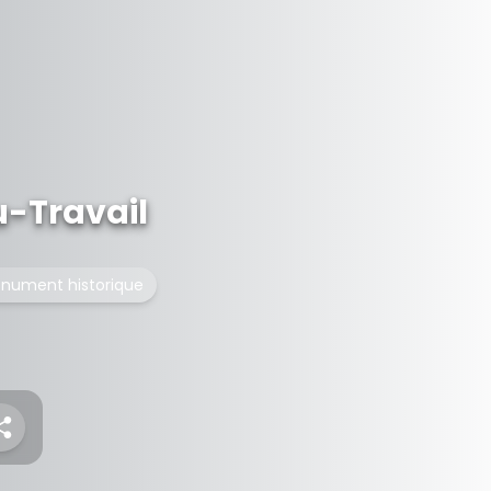
-Travail
nument historique