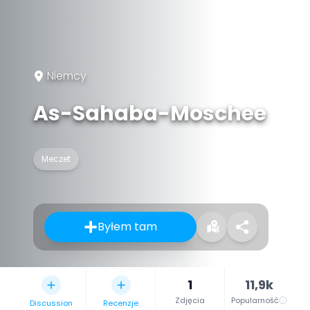
Niemcy
As-Sahaba-Moschee
Meczet
Byłem tam
1
11,9k
Zdjęcia
Popularność
Discussion
Recenzje