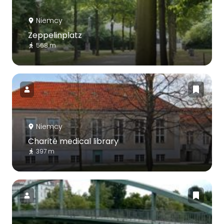
Niemcy
Zeppelinplatz
568 m
Niemcy
Charité medical library
397 m