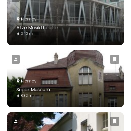
Niemcy
Atze Musiktheater
240 m
Niemcy
Sugar Museum
632 m