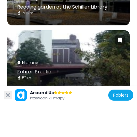
Reading garden at the Schiller Library
706 m
Niemcy
Föhrer Brücke
511 m
Around Us
Pobierz
Przewodnik i mapy
Niemcy
Bibliothek des Berlin Herzzentrums