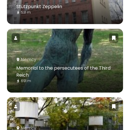
Stützpunkt Zeppelin
531 m
Niemcy
Memorial to the persecutees of the Third
Reich
691 m
Niemcy