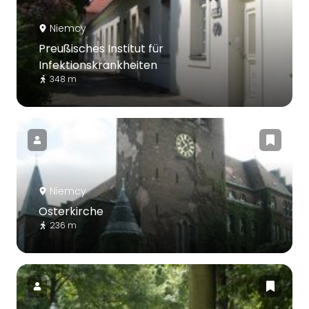
Niemcy
Preußisches Institut für
Infektionskrankheiten
348 m
Niemcy
Osterkirche
236 m