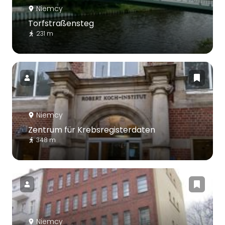
Niemcy
Torfstraßensteg
231 m
Niemcy
Zentrum für Krebsregisterdaten
348 m
Niemcy