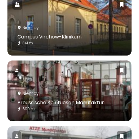
Niemcy
Campus Virchow-Klinikum
341 m
Niemcy
Preussische Spirituosen Manufaktur
699 m