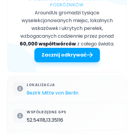
PODRÓŻNIKÓW
AroundUs gromadzi tysiące
wyselekcjonowanych miejsc, lokalnych
wskazówek i ukrytych perełek,
wzbogacanych codziennie przez ponad
60,000 współtwórców
z całego świata.
Zacznij odkrywać
LOKALIZACJA
Bezirk Mitte von Berlin
WSPÓŁRZĘDNE GPS
52.54118,13.35116