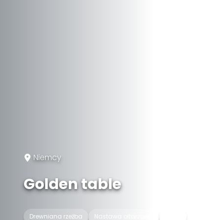
Niemcy
Golden table
Drewniana rzeźba
Nastawa ołtarzowa
Relief