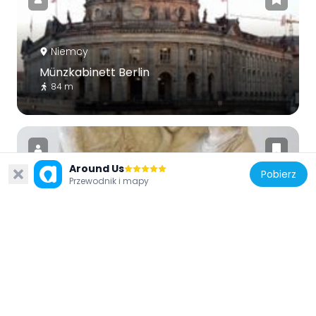
Niemcy
Münzkabinett Berlin
84 m
Around Us
Pobierz
Przewodnik i mapy
Niemcy
Grave relief of Thraseas and Euandria
133 m