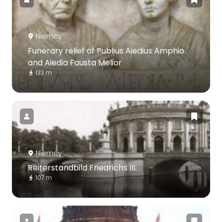
Niemcy
Funerary relief of Publius Aiedius Amphio
and Aiedia Fausta Melior
133 m
Niemcy
Reiterstandbild Friedrichs III.
107 m