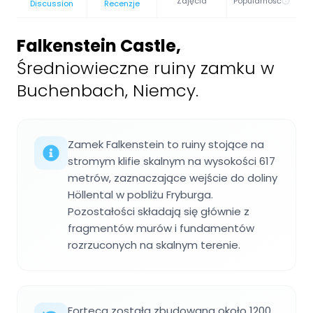
Zdjęcia
Popularność
Discussion
Recenzje
Falkenstein Castle
,
Średniowieczne ruiny zamku w
Buchenbach, Niemcy.
Zamek Falkenstein to ruiny stojące na
stromym klifie skalnym na wysokości 617
metrów, zaznaczające wejście do doliny
Höllental w pobliżu Fryburga.
Pozostałości składają się głównie z
fragmentów murów i fundamentów
rozrzuconych na skalnym terenie.
Forteca została zbudowana około 1200