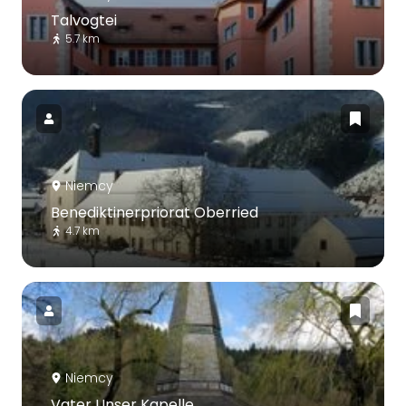
Talvogtei
5.7 km
Niemcy
Benediktinerpriorat Oberried
4.7 km
Niemcy
Vater Unser Kapelle