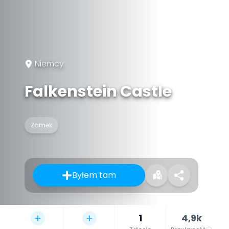
Niemcy
Falkenstein Castle
Zamek
Byłem tam
1
4,9k