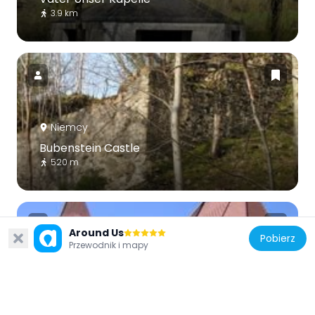
3.9 km
Niemcy
Bubenstein Castle
520 m
Around Us
Pobierz
Przewodnik i mapy
Niemcy
St. Blasius
2.4 km