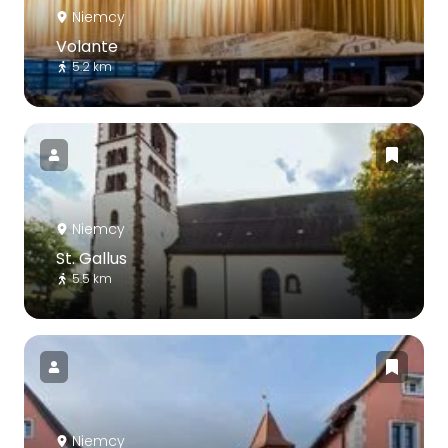
Niemcy
Volante
5.2 km
Niemcy
St. Gallus
5.5 km
Niemcy