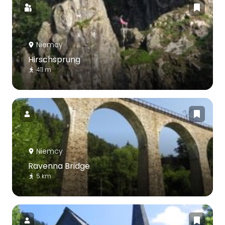
Niemcy
Hirschsprung
411 m
Niemcy
Ravenna Bridge
5 km