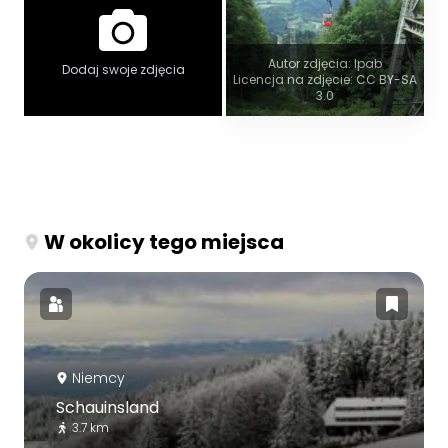
Autor zdjęcia: Ipab
Dodaj swoje zdjęcia
Licencja na zdjęcie: CC BY-SA
3.0
W okolicy tego miejsca
Niemcy
Schauinsland
3.7 km