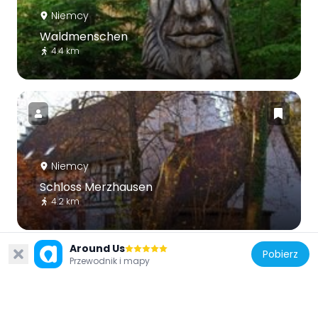
Niemcy
Waldmenschen
4.4 km
Niemcy
Schloss Merzhausen
4.2 km
Around Us
Pobierz
Przewodnik i mapy
Niemcy