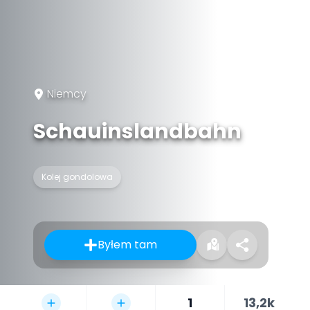
Niemcy
Schauinslandbahn
Kolej gondolowa
Byłem tam
1
13,2k