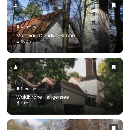
Niemcy
Matthias-Claudius-Kirche
602 m
Niemcy
Waldkirche Heiligensee
1.1 km