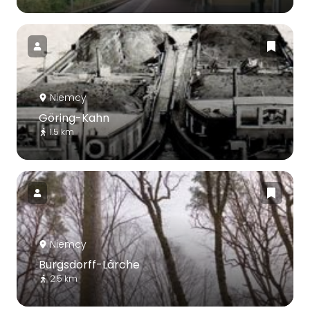
Niemcy
Göring-Kahn
1.5 km
Niemcy
Burgsdorff-Lärche
2.5 km