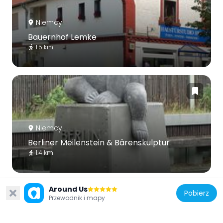
Niemcy
Bauernhof Lemke
1.5 km
Niemcy
Berliner Meilenstein & Bärenskulptur
1.4 km
Around Us
Pobierz
Przewodnik i mapy