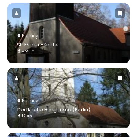
Niemcy
St. Marien-Kirche
459 m
Niemcy
Dorfkirche Heiligensee (Berlin)
1.7 km