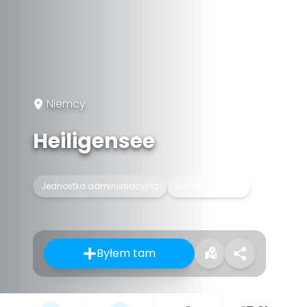
Niemcy
Heiligensee
Jednostka administracyjna
Locality of Berlin
Byłem tam