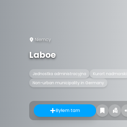
Niemcy
Laboe
Jednostka administracyjna
Kurort nadmorski
Non-urban municipality in Germany
Byłem tam