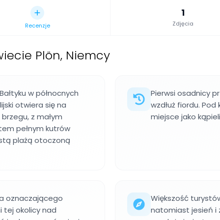
1
Zdjęcia
Recenzje
iecie Plön, Niemcy
 Bałtyku w północnych
Pierwsi osadnicy pr
jski otwiera się na
wzdłuż fiordu. Pod 
ż brzegu, z małym
miejsce jako kąpie
rtem pełnym kutrów
ystą plażą otoczoną
wa oznaczającego
Większość turystów
 tej okolicy nad
natomiast jesień i