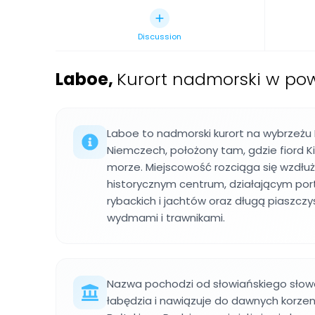
Discussion
Laboe
,
Kurort nadmorski w pow
Laboe to nadmorski kurort na wybrzeżu
Niemczech, położony tam, gdzie fiord Kili
morze. Miejscowość rozciąga się wzdłu
historycznym centrum, działającym po
rybackich i jachtów oraz długą piaszcz
wydmami i trawnikami.
Nazwa pochodzi od słowiańskiego sło
łabędzia i nawiązuje do dawnych korzeni