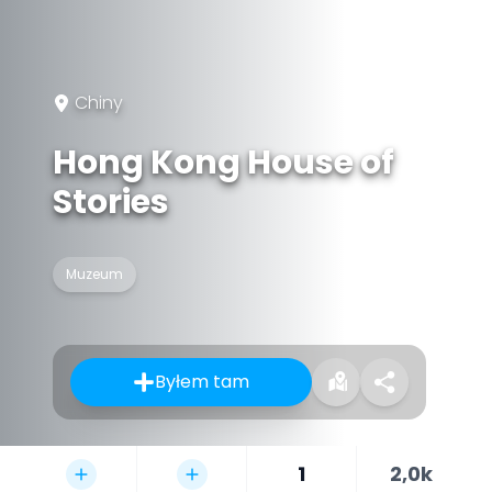
Chiny
Hong Kong House of
Stories
Muzeum
Byłem tam
1
2,0k