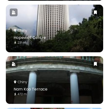
Chiny
Hopewell Centre
231 m
Chiny
Nam Koo Terrace
472 m