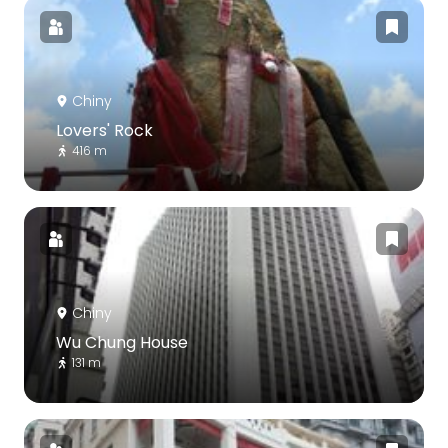
Chiny
Lovers' Rock
416 m
Chiny
Wu Chung House
131 m