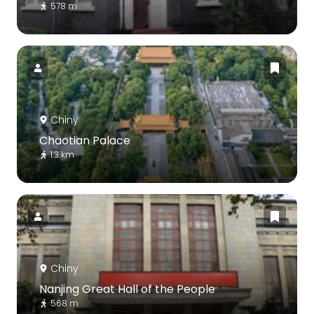
578 m
Chiny
Chaotian Palace
1.3 km
Chiny
Nanjing Great Hall of the People
568 m