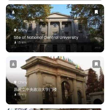
Chiny
Site of National Central University
1.5 km
Chiny
原国立中央政治大学门楼
1.6 km