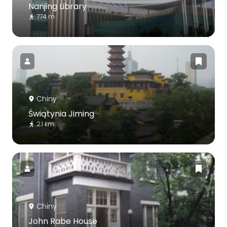
Nanjing Library
774 m
Chiny
Świątynia Jiming
2.1 km
Chiny
John Rabe House