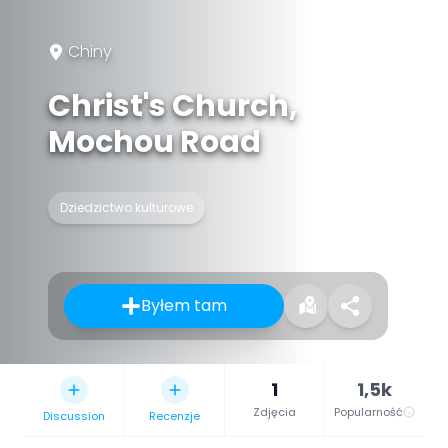
Chiny
Christ's Church,
Mochou Road
Dziedzictwo kulturowe
Byłem tam
1
1,5k
Zdjęcia
Popularność
Discussion
Recenzje