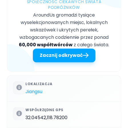
SPOŁECZNOŚĆ CIEKAWYCH ŚWIATA
PODRÓŻNIKÓW
AroundUs gromadzi tysiące
wyselekcjonowanych miejsc, lokalnych
wskazówek i ukrytych perełek,
wzbogacanych codziennie przez ponad
60,000 współtwórców
z całego świata.
Zacznij odkrywać
LOKALIZACJA
Jiangsu
WSPÓŁRZĘDNE GPS
32.04542,118.78200