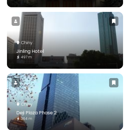
Chiny
Jinling Hotel
497 m
Chiny
Deji Plaza Phase 2
364 m