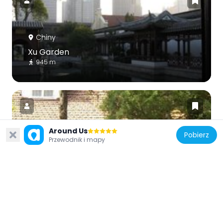
Chiny
Xu Garden
945 m
Around Us
Pobierz
Przewodnik i mapy
Chiny
Memorial of Meiyuan Xincun
1.9 km