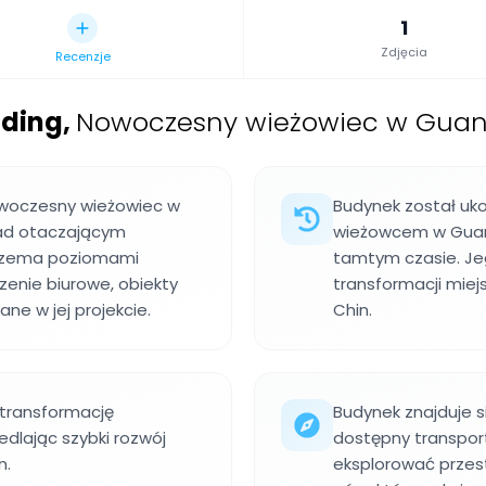
1
Zdjęcia
Recenzje
lding
,
Nowoczesny wieżowiec w Guan
owoczesny wieżowiec w
Budynek został uko
nad otaczającym
wieżowcem w Guang
trzema poziomami
tamtym czasie. Je
zenie biurowe, obiekty
transformacji miej
ne w jej projekcie.
Chin.
 transformację
Budynek znajduje si
dlając szybki rozwój
dostępny transpo
n.
eksplorować przest