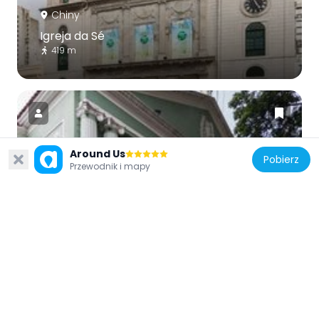
Chiny
Igreja da Sé
419 m
Around Us
Pobierz
Chiny
Przewodnik i mapy
Teatr Dom Pedro V
79 m
Chiny