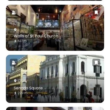
Walls of St Paul Church
637 m
Chiny
Senado Square
229 m