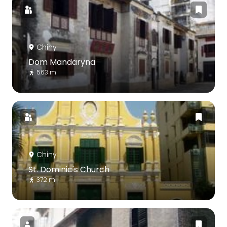
Chiny
Dom Mandaryna
563 m
Chiny
St. Dominic's Church
372 m