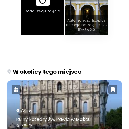
Dodaj swoje zdjęcia
Autor zdjęcia: Iidxplus
Licencja na zdjęcie: CC
BY-SA 2.0
W okolicy tego miejsca
Chiny
Ruiny katedry św. Pawła w Makau
638 m