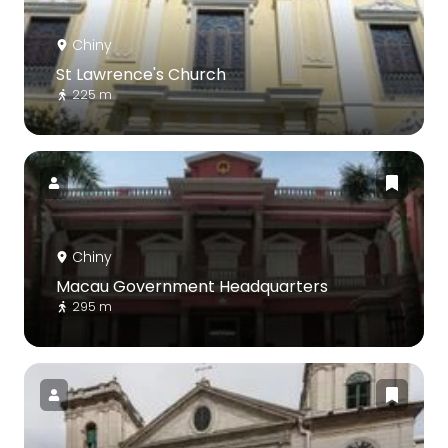
Chiny
St Lawrence's Church
225 m
Chiny
Macau Government Headquarters
295 m