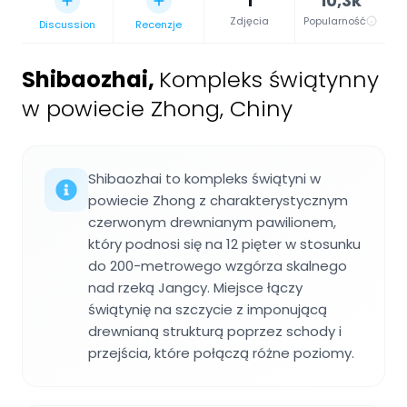
1
10,3k
Zdjęcia
Popularność
Discussion
Recenzje
Shibaozhai
,
Kompleks świątynny
w powiecie Zhong, Chiny
Shibaozhai to kompleks świątyni w
powiecie Zhong z charakterystycznym
czerwonym drewnianym pawilionem,
który podnosi się na 12 pięter w stosunku
do 200-metrowego wzgórza skalnego
nad rzeką Jangcy. Miejsce łączy
świątynię na szczycie z imponującą
drewnianą strukturą poprzez schody i
przejścia, które połączą różne poziomy.