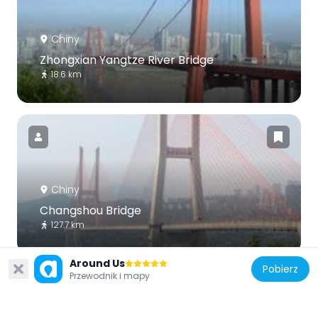
Chiny
Zhongxian Yangtze River Bridge
18.6 km
Chiny
Changshou Bridge
127.7 km
Around Us
Pobierz
Przewodnik i mapy