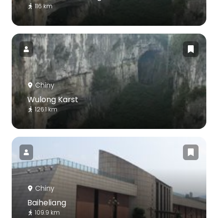
116 km
Chiny
Wulong Karst
126.1 km
Chiny
Baiheliang
109.9 km