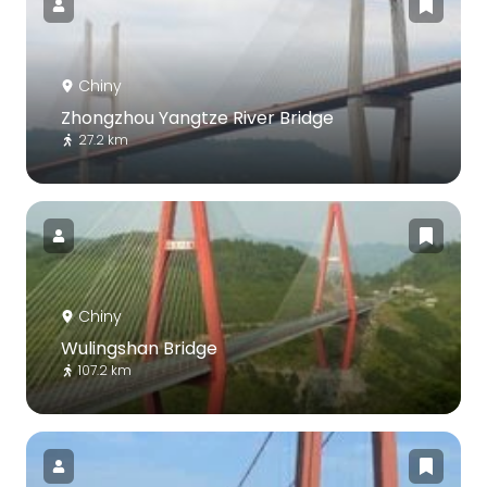
Chiny
Zhongzhou Yangtze River Bridge
27.2 km
Chiny
Wulingshan Bridge
107.2 km