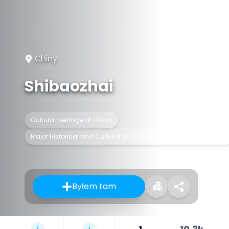
Chiny
Shibaozhai
Cultural heritage of China
Major Historical and Cultural Site Protected at the National Level
Byłem tam