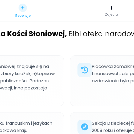
1
Zdjęcia
Recenzje
a Kości Słoniowej
,
Biblioteka narodo
niowej znajduje się na
Placówka zamalkne
zbiory ksiażek, rękopisów
finansowych, ale p
publiczności. Podczas
ozdrowienie bylo p
wacji, inne pozostaja
ku francuskim i jezykach
Sekcja Dzieciecej
atkowa kraju.
2008 roku i oferu