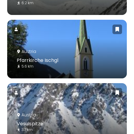
6.2 km
Austria
Pfarrkirche Ischgl
5.6 km
Austria
Vesulspitze
3.7 km