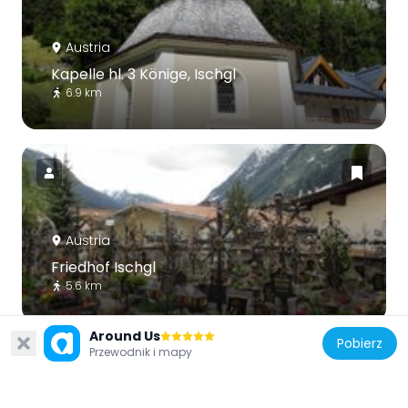
Austria
Kapelle hl. 3 Könige, Ischgl
6.9 km
Austria
Friedhof Ischgl
5.6 km
Around Us
Pobierz
Przewodnik i mapy