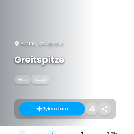
Austria, Szwajcaria
Greitspitze
Góra
Szczyt
Byłem tam
1
1,2k