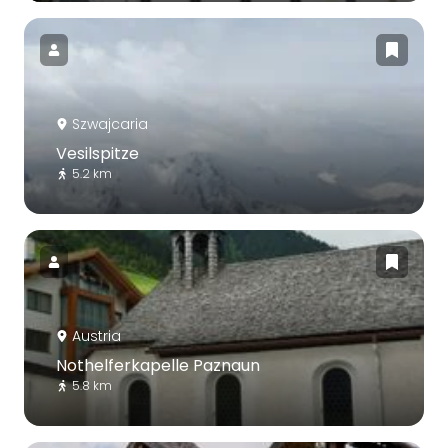
Szwajcaria
Vesilspitze
5.2 km
Austria
Nothelferkapelle Paznaun
5.8 km