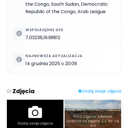
the Congo, South Sudan, Democratic
Republic of the Congo, Arab League
WSPÓŁRZĘDNE GPS
7.03236,19.99812
NAJNOWSZA AKTUALIZACJA
14 grudnia 2025 o 20:09
Zdjęcia
Dodaj swoje zdjęcia
Widok panoramiczny
Autor zdjęcia: Alllexxxis
Licencja na zdjęcie: CC BY-SA
Autor zdjęcia:
Dodaj swoje zdjęcia
4.0
https://www.flickr.com/photos/zongo/