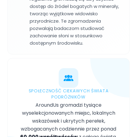
dostęp do źródeł bogatych w minerały,
tworząc wyjątkowe widowisko
przyrodnicze. Te zgromadzenia
pozwalają badaczom studiować
zachowanie słoni w stosunkowo
dostępnym środowisku.
SPOŁECZNOŚĆ CIEKAWYCH ŚWIATA
PODRÓŻNIKÓW
AroundUs gromadzi tysiące
wyselekcjonowanych miejsc, lokalnych
wskazówek i ukrytych perełek,
wzbogacanych codziennie przez ponad
60,000 współtwórców
z całego świata.