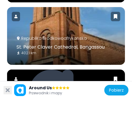
Republika Środkowoafrykańska
St. Peter Claver Cathedral, Bangassou
402.1 km
Around Us
Pobierz
Przewodnik i mapy
Republika Środkowoafrykańska
Nana Barya Faunal Reserve
283.3 km