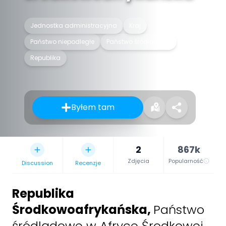
Jednostka administracyjna
Kraj
Państwo niepodległe
Państwo śródlądowe
Republika
Byłem tam
2
867k
Zdjęcia
Popularność
Discussion
Recenzje
Republika
Środkowoafrykańska
,
Państwo
śródlądowe w Afryce Środkowej.