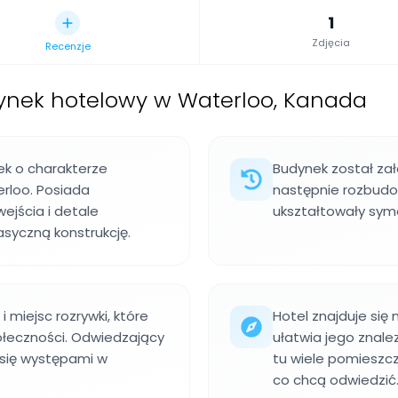
1
Zdjęcia
Recenzje
nek hotelowy w Waterloo, Kanada
ek o charakterze
Budynek został zało
rloo. Posiada
następnie rozbudow
ejścia i detale
ukształtowały symet
asyczną konstrukcję.
i miejsc rozrywki, które
Hotel znajduje się
ołeczności. Odwiedzający
ułatwia jego znale
ć się występami w
tu wiele pomieszcz
co chcą odwiedzić