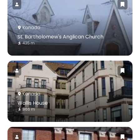
Kanada
St. Bartholomew's Anglican Church
435 m
Kanada
Wallis House
966 m