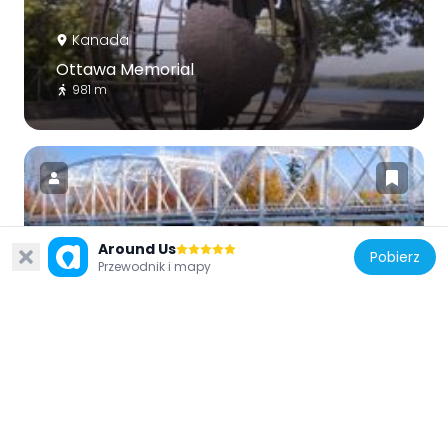
Kanada
Ottawa Memorial
981 m
Around Us
Kanada
Pobierz
Przewodnik i mapy
Minto Bridges
667 m