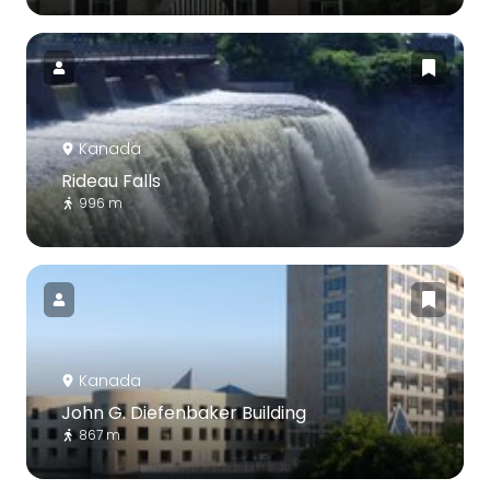
Kanada
Rideau Falls
996 m
Kanada
John G. Diefenbaker Building
867 m