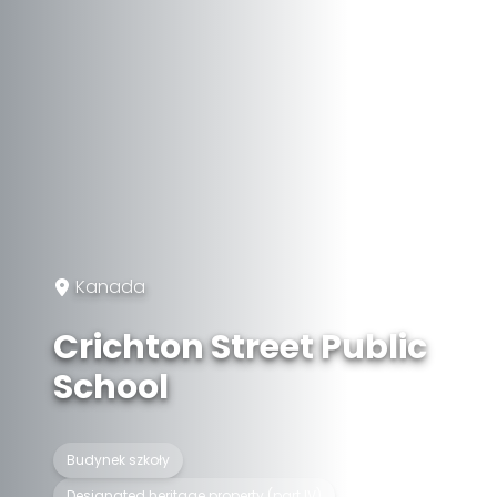
Kanada
Crichton Street Public
School
Budynek szkoły
Designated heritage property (part IV)