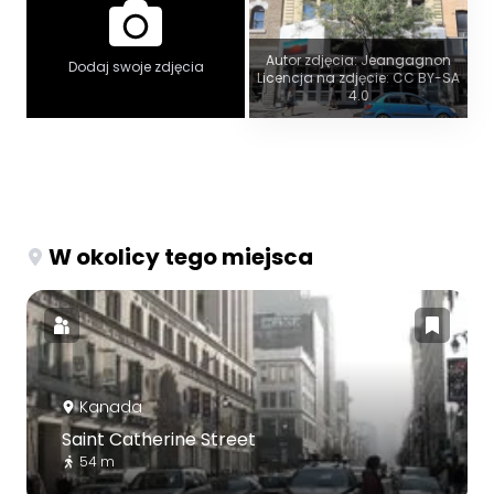
Autor zdjęcia: Jeangagnon
Dodaj swoje zdjęcia
Licencja na zdjęcie: CC BY-SA
4.0
W okolicy tego miejsca
Kanada
Saint Catherine Street
54 m