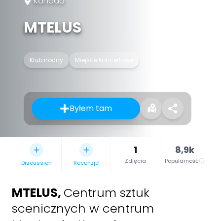
Kanada
MTELUS
Klub nocny
Miejsce koncertowe
Byłem tam
1
8,9k
Zdjęcia
Popularność
Discussion
Recenzje
MTELUS
,
Centrum sztuk
scenicznych w centrum