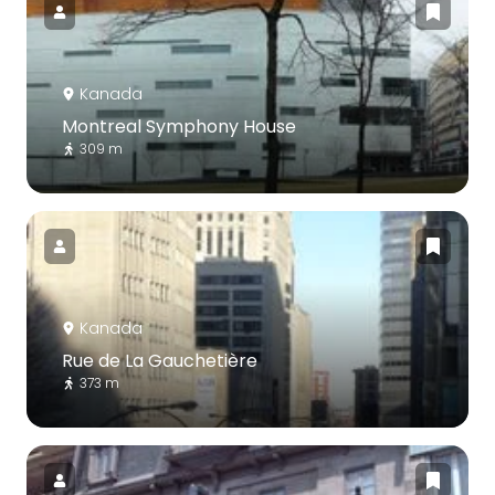
Kanada
Montreal Symphony House
309 m
Kanada
Rue de La Gauchetière
373 m