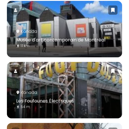
Kanada
Musée d'art contemporain de Montréal
1.1 km
Kanada
Les Foufounes Électriques
54 m