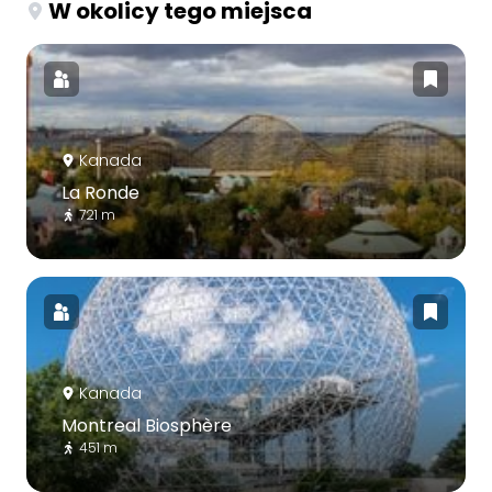
W okolicy tego miejsca
Kanada
La Ronde
721 m
Kanada
Montreal Biosphère
451 m