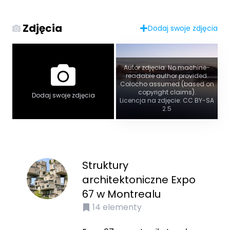
Zdjęcia
Dodaj swoje zdjęcia
Autor zdjęcia: No machine-
readable author provided.
Colocho assumed (based on
copyright claims).
Dodaj swoje zdjęcia
Licencja na zdjęcie: CC BY-SA
2.5
Struktury
architektoniczne Expo
67 w Montrealu
14
elementy