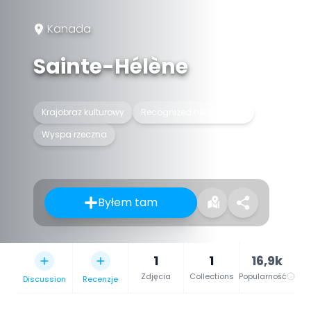
Kanada
Sainte-Hélène
Krajobraz kulturowy
Recognized heritage site
Wyspa rzeczna
Byłem tam
1
1
16,9k
Zdjęcia
Collections
Popularność
Discussion
Recenzje