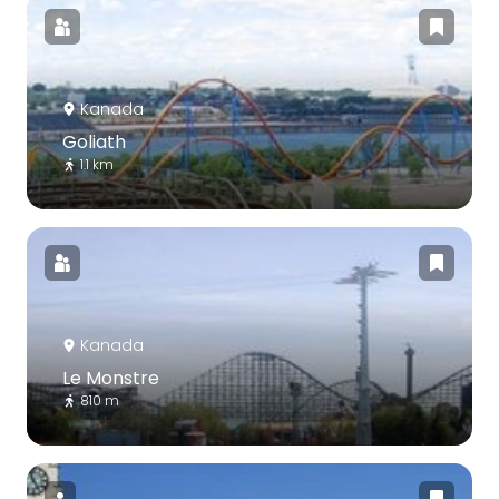
Kanada
Goliath
1.1 km
Kanada
Le Monstre
810 m