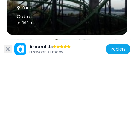
Kanada
Cobra
569 m
Around Us
Pobierz
Przewodnik i mapy
Kanada
Fort de l'Île Sainte-Hélène
81 m