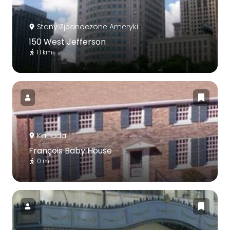
Stany Zjednoczone Ameryki
150 West Jefferson
1.1 km
Kanada
François Baby House
0 m