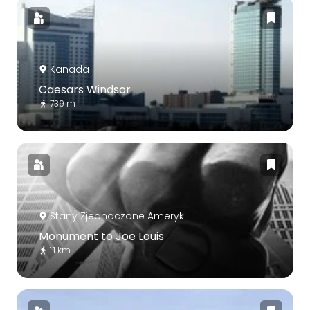
Kanada
Caesars Windsor
739 m
Stany Zjednoczone Ameryki
Monument to Joe Louis
1.1 km