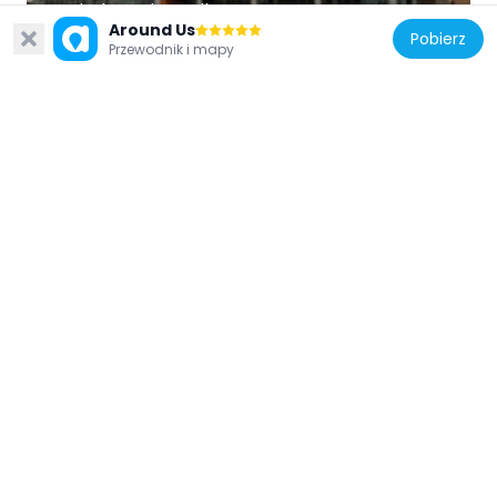
Windsor City Hall
Around Us
630 m
Pobierz
Przewodnik i mapy
Kanada
Paul Martin Sr. Building
198 m
Kanada
Canada Building