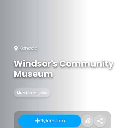
Kanada
Windsor's Community
Museum
Muzeum miejskie
Byłem tam