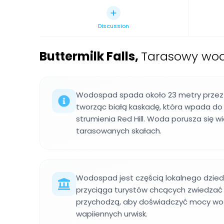
Discussion
Buttermilk Falls
,
Tarasowy wod
Wodospad spada około 23 metry przez k
tworząc białą kaskadę, która wpada do
strumienia Red Hill. Woda porusza się 
tarasowanych skałach.
Wodospad jest częścią lokalnego dzied
przyciąga turystów chcących zwiedza
przychodzą, aby doświadczyć mocy wod
wapiiennych urwisk.