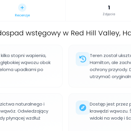
1
Zdjęcia
Recenzje
ospad wstęgowy w Red Hill Valley, H
ilka stopni wapienia,
Teren został uksz
 głębokiej wąwozu obok
Hamilton, ale zach
wieloma upadkami po
ochrony przyrody.
utrzymać oryginaln
zictwa naturalnego i
Dostęp jest przez p
ć wąwóz. Odwiedzający
krawędzi wąwozu. Ś
y płynącej wzdłuż
widoki na wodę i śc