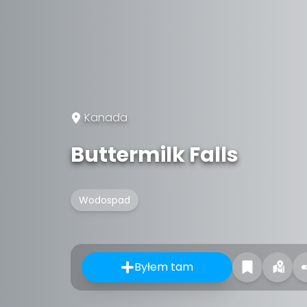
Kanada
Buttermilk Falls
Wodospad
Byłem tam