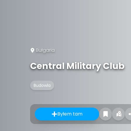
Bułgaria
Central Military Club
Budowla
Byłem tam