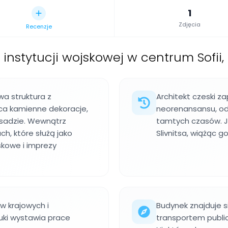
1
Zdjęcia
Recenzje
instytucji wojskowej w centrum Sofii,
wa struktura z
Architekt czeski z
ca kamienne dekoracje,
neorenansansu, od
asadzie. Wewnątrz
tamtych czasów. J
ch, które służą jako
Slivnitsa, wiążąc g
skowe i imprezy
 krajowych i
Budynek znajduje 
uki wystawia prace
transportem public