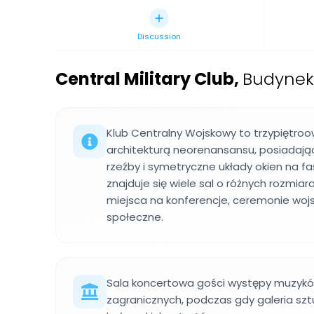
Discussion
Central Military Club
,
Budynek 
Klub Centralny Wojskowy to trzypiętroo
architekturą neorenansansu, posiadają
rzeźby i symetryczne układy okien na f
znajduje się wiele sal o różnych rozmiara
miejsca na konferencje, ceremonie woj
społeczne.
Sala koncertowa gości występy muzyków
zagranicznych, podczas gdy galeria szt