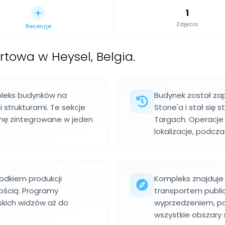
1
Zdjęcia
Recenzje
rtowa w Heysel, Belgia.
leks budynków na
Budynek został zap
 strukturami. Te sekcje
Stone'a i stał się
kinę zintegrowane w jeden
Targach. Operacje 
lokalizacje, podcz
rodkiem produkcji
Kompleks znajduje s
nością. Programy
transportem publi
jskich widzów aż do
wyprzedzeniem, poni
wszystkie obszary