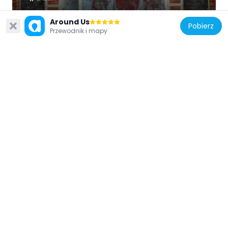
Around Us
Pobierz
Przewodnik i mapy
Bangladesz
Bangladesh Railway Museum
2.5 km
Bangladesz
Darul Adalat
1.9 km