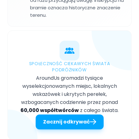
od razu przyciągają uwagę. Inskrypcja na
bramie oznacza historyczne znaczenie
terenu.
SPOŁECZNOŚĆ CIEKAWYCH ŚWIATA
PODRÓŻNIKÓW
AroundUs gromadzi tysiące
wyselekcjonowanych miejsc, lokalnych
wskazówek i ukrytych perełek,
wzbogacanych codziennie przez ponad
60,000 współtwórców
z całego świata.
Zacznij odkrywać