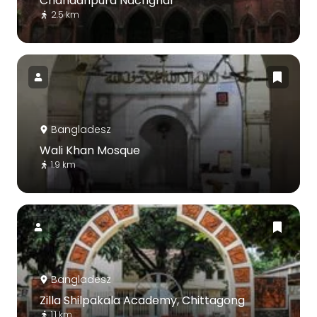
Chandanpura Nachghar
2.5 km
Bangladesz
Wali Khan Mosque
1.9 km
Bangladesz
Zilla Shilpakala Academy, Chittagong
1.1 km