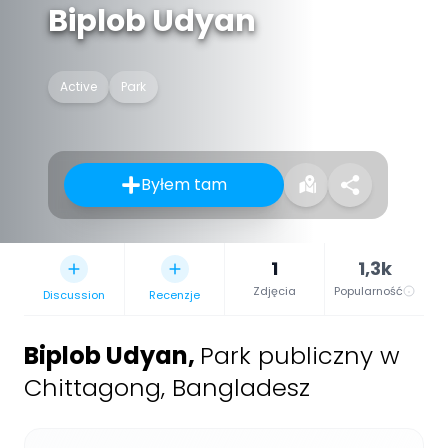
Biplob Udyan
Active
Park
Byłem tam
1
1,3k
Zdjęcia
Popularność
Discussion
Recenzje
Biplob Udyan
,
Park publiczny w
Chittagong, Bangladesz