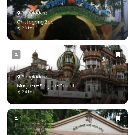
Bangladesz
Chittagong Zoo
2.6 km
Bangladesz
Masjid-e-Siraj ud-Daulah
2.4 km