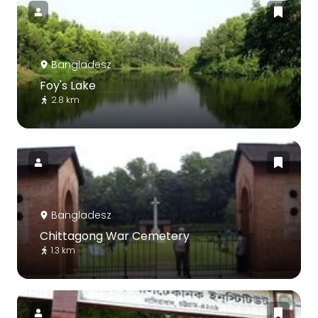
Bangladesz
Foy's Lake
2.8 km
Bangladesz
Chittagong War Cemetery
1.3 km