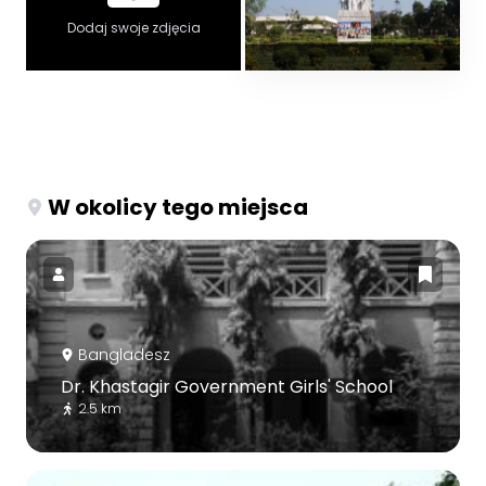
Dodaj swoje zdjęcia
W okolicy tego miejsca
Bangladesz
Dr. Khastagir Government Girls' School
2.5 km