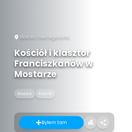
Bośnia i Hercegowina
Kościół i klasztor
Franciszkanów w
Mostarze
Klasztor
Kościół
Byłem tam