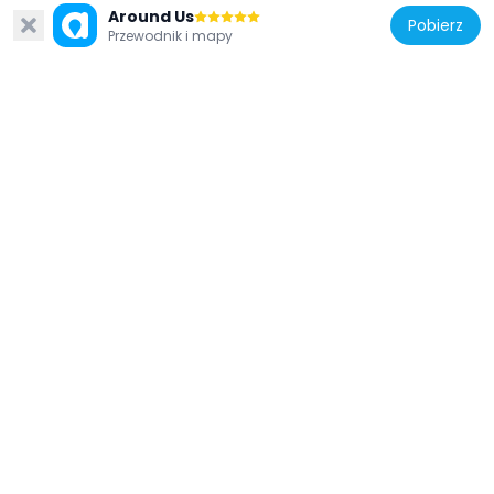
Around Us
Pobierz
Przewodnik i mapy
Bośnia i Hercegowina
Most Mujagy Komadina
662 m
Bośnia i Hercegowina
Park Zrinjevac
635 m