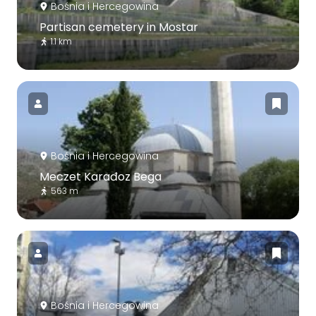
Bośnia i Hercegowina
Partisan cemetery in Mostar
1.1 km
Bośnia i Hercegowina
Meczet Karađoz Bega
563 m
Bośnia i Hercegowina