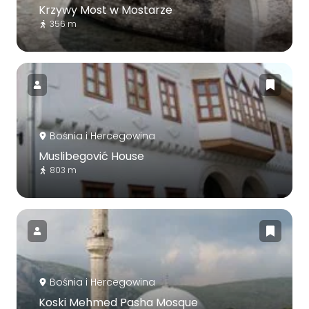
Krzywy Most w Mostarze
356 m
Bośnia i Hercegowina
Muslibegović House
803 m
Bośnia i Hercegowina
Koski Mehmed Pasha Mosque