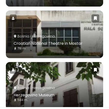
Bośnia i Hercegowina
Croatian National Theatre in Mostar
718 m
Bośnia i Hercegowina
Herzegovina Museum
584 m