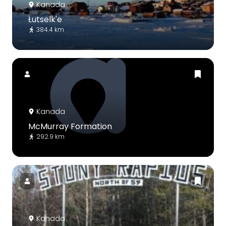
Kanada
Łutselk'e
384.4 km
Kanada
McMurray Formation
292.9 km
Kanada