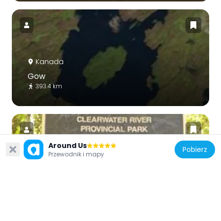
Kanada
Gow
393.4 km
Around Us
Pobierz
Przewodnik i mapy
Kanada
Clearwater River Provincial Park
241 km