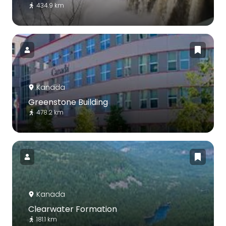
434.9 km
Kanada
Greenstone Building
478.2 km
Kanada
Clearwater Formation
181.1 km