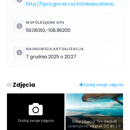
http://tpcs.gov.sk.ca/AthabascaSandDunes
WSPÓŁRZĘDNE GPS
59.06310,-108.96200
NAJNOWSZA AKTUALIZACJA
7 grudnia 2025 o 20:27
Zdjęcia
Dodaj swoje zdjęcia
Dodaj swoje zdjęcia
Autor zdjęcia: Tim Beckett
Licencja na zdjęcie: CC BY 2.0