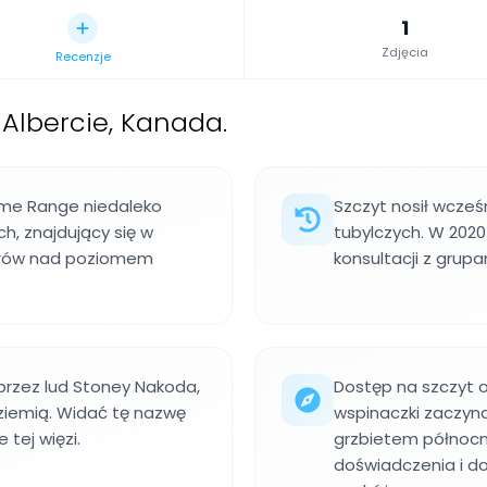
1
Zdjęcia
Recenzje
 Albercie, Kanada.
olme Range niedaleko
Szczyt nosił wcześ
h, znajdujący się w
tubylczych. W 2020 
etrów nad poziomem
konsultacji z grupa
rzez lud Stoney Nakoda,
Dostęp na szczyt 
 ziemią. Widać tę nazwę
wspinaczki zaczyna
 tej więzi.
grzbietem północ
doświadczenia i d