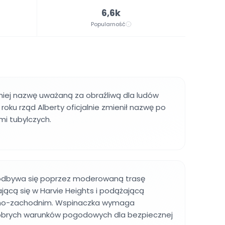
6,6k
Popularność
niej nazwę uważaną za obraźliwą dla ludów
roku rząd Alberty oficjalnie zmienił nazwę po
mi tubylczych.
odbywa się poprzez moderowaną trasę
jącą się w Harvie Heights i podążającą
no-zachodnim. Wspinaczka wymaga
obrych warunków pogodowych dla bezpiecznej