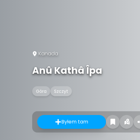
Kanada
Anû Kathâ Îpa
Góra
Szczyt
Byłem tam