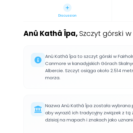
Discussion
Anû Kathâ Îpa
,
Szczyt górski w
Anû Kathâ Îpa to szczyt górski w Fairh
Canmore w kanadyjskich Górach Skalnyc
Albercie. Szczyt osiąga około 2.514 m
morza.
Nazwa Anû Kathâ Îpa została wybrana p
aby wyrazić ich tradycyjny związek z tą
dzisiaj na mapach i znakach jako uznanie