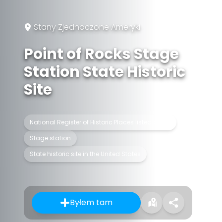
Stany Zjednoczone Ameryki
Point of Rocks Stage
Station State Historic
Site
National Register of Historic Places listed place
Stage station
State historic site in the United States
Byłem tam