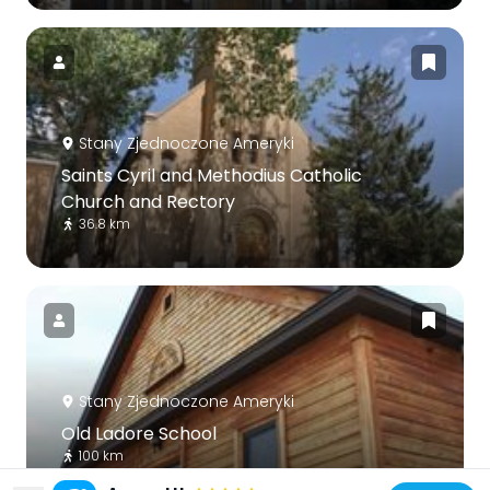
Stany Zjednoczone Ameryki
Saints Cyril and Methodius Catholic
Church and Rectory
36.8 km
Stany Zjednoczone Ameryki
Old Ladore School
100 km