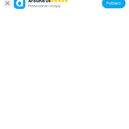
Around Us
Pobierz
Przewodnik i mapy
Stany Zjednoczone Ameryki
ETR Big Island Bridge
79 km
Stany Zjednoczone Ameryki
Downtown Rock Springs Historic District
36.9 km