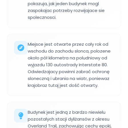
pokazuja, jak jeden budynek mogl
zaspokajac potrzeby rozwijajace sie
spolecznosci.
Miejsce jest otwarte przez cały rok od
wschodu do zachodu slonca, polozene
około pół kilometra na poludniowy od
wyjazdu 130 autostrady Interstate 80.
Odwiedzajacy powinni zabrać ochronę
sloneczną i ubrania na wiatr, poniewaz
krajobraz tutaj jest dość otwarty.
Budynek jest jedną z bardzo niewielu
pozostałych stacji dyliżansów z okresu
Overland Trail, zachowując cechy epoki,