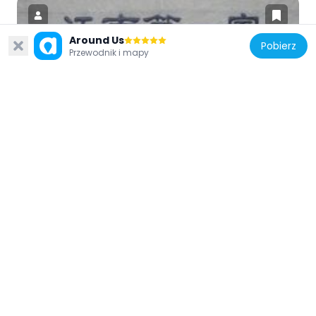
Around Us
Pobierz
Przewodnik i mapy
Chiny
Zheng Yimen Ancient Buildings
44.6 km
Chiny
Shuanglong Cave
65.9 km