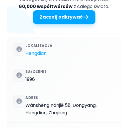
60,000 współtwórców
z całego świata.
Zacznij odkrywać
LOKALIZACJA
Hengdian
ZAŁOŻENIE
1996
ADRES
Wànshèng nánjiē 58, Dongyang,
Hengdian, Zhejiang