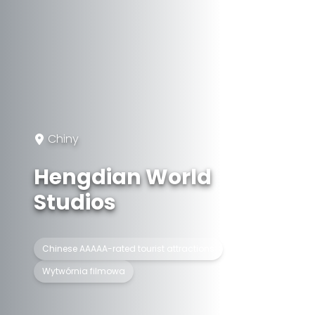
Chiny
Hengdian World
Studios
Chinese AAAAA-rated tourist attractions
Wytwórnia filmowa